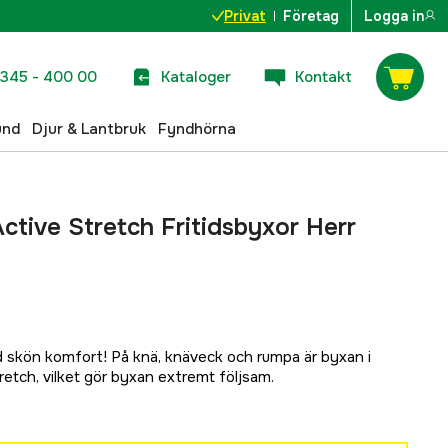
Privat
Företag
Logga in
345 - 400 00
Kataloger
Kontakt
und
Djur & Lantbruk
Fyndhörna
ctive Stretch Fritidsbyxor Herr
d skön komfort! På knä, knäveck och rumpa är byxan i
tch, vilket gör byxan extremt följsam.