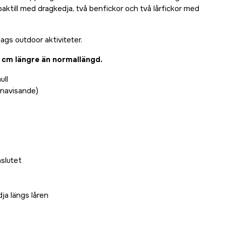
aktill med dragkedja, två benfickor och två lårfickor med
lags outdoor aktiviteter.
4 cm längre än normallängd.
ull
navisande)
nslutet
ja längs låren