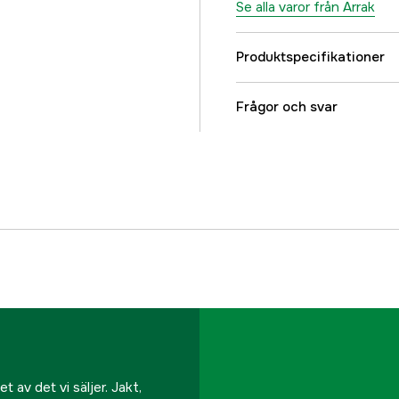
Se alla varor från Arrak
Produktspecifikationer
Stretch
Frågor och svar
Color
Färgton
Dam/Herr
Referensnummer
Tillverkarens artikeln
EAN
 av det vi säljer. Jakt,