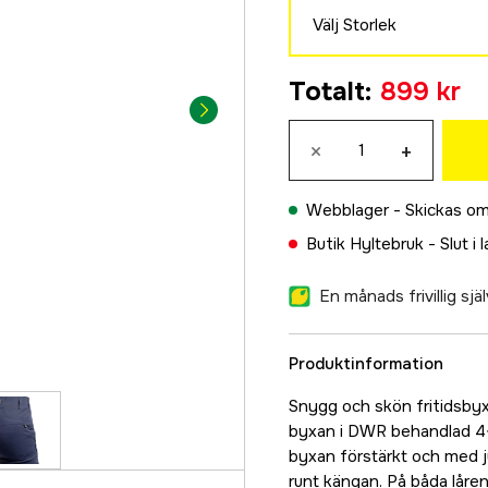
Välj Storlek
46L
Totalt
:
899 kr
899 kr
48L
×
+
899 kr
50L
Webblager -
Skickas om
899 kr
Butik Hyltebruk -
Slut i 
52L
899 kr
En månads frivillig sj
54L
899 kr
Produktinformation
56L
899 kr
Snygg och skön fritidsby
byxan i DWR behandlad 4-v
58L
byxan förstärkt och med j
899 kr
runt kängan. På båda låre