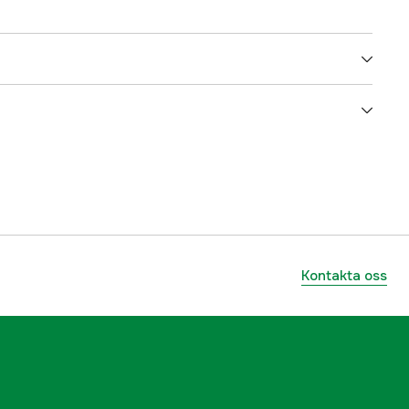
yes
Blå
Blå
Herr
Kontakta oss
3000039571
ummer
23033L_58-46
7350027640639