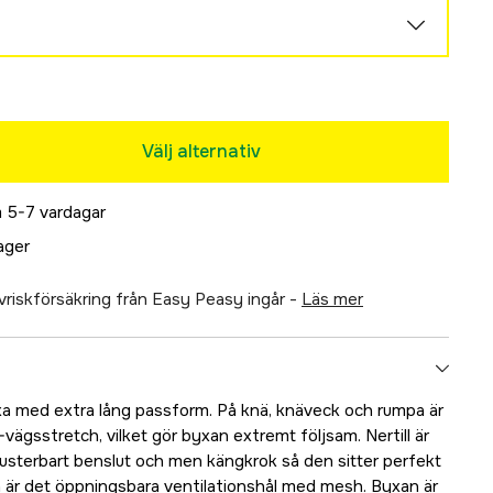
Tillfälligt slut
Välj alternativ
 5-7 vardagar
lager
älvriskförsäkring från Easy Peasy ingår -
läs mer
xa med extra lång passform. På knä, knäveck och rumpa är
ägsstretch, vilket gör byxan extremt följsam. Nertill är
usterbart benslut och men kängkrok så den sitter perfekt
n är det öppningsbara ventilationshål med mesh. Byxan är