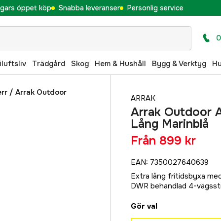
gars öppet köp
Snabba leveranser
Personlig service
0
iluftsliv
Trädgård
Skog
Hem & Hushåll
Bygg & Verktyg
H
err
/
Arrak Outdoor
ARRAK
Arrak Outdoor A
Lång Marinblå
Från
899 kr
EAN
:
7350027640639
Extra lång fritidsbyxa me
DWR behandlad 4-vägsstre
Gör val