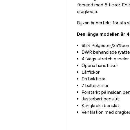
60L
försedd med 5 fickor. En b
899 kr
dragkedja.
Byxan är perfekt för alla s
Den långa modellen är 
65% Polyester/35%bom
DWR behandlade (vatte
4-Vägs stretch paneler
Öppna handfickor
Lårfickor
En bakficka
7 bälteshällor
Förstärkt på insidan be
Justerbart benslut
Kängkrok i benslut
Ventilation med dragked