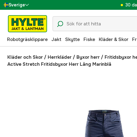
30 da
Sverige
Danmark
Suomi
Robotgräsklippare
Jakt
Skytte
Fiske
Kläder & Skor
Fr
Norge
Deutschland
Kläder och Skor
/
Herrkläder
/
Byxor herr
/
Fritidsbyxor h
Active Stretch Fritidsbyxor Herr Lång Marinblå