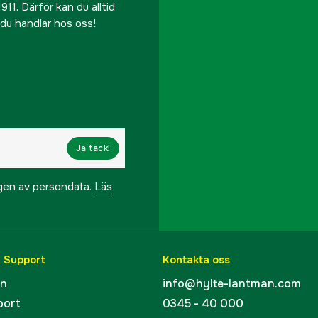
911. Därför kan du alltid
r du handlar hos oss!
Ja tack!
ngen av persondata.
Läs
& Support
Kontakta oss
en
info@hylte-lantman.com
port
0345 - 40 000