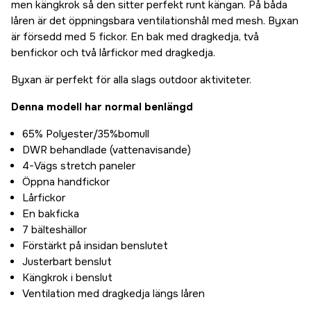
men kängkrok så den sitter perfekt runt kängan. På båda
låren är det öppningsbara ventilationshål med mesh. Byxan
är försedd med 5 fickor. En bak med dragkedja, två
benfickor och två lårfickor med dragkedja.
Byxan är perfekt för alla slags outdoor aktiviteter.
Denna modell har normal benlängd
65% Polyester/35%bomull
DWR behandlade (vattenavisande)
4-Vägs stretch paneler
Öppna handfickor
Lårfickor
En bakficka
7 bälteshällor
Förstärkt på insidan benslutet
Justerbart benslut
Kängkrok i benslut
Ventilation med dragkedja längs låren