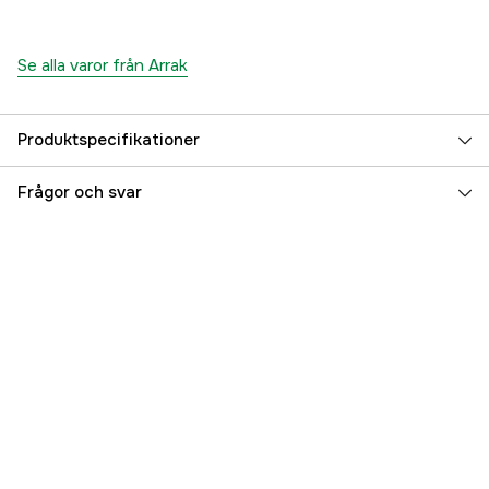
Se alla varor från Arrak
Produktspecifikationer
Stretch
yes
Frågor och svar
Color
Rosa
Färgton
Rosa
Dam/Herr
Dam
Referensnummer
3000039684
Tillverkarens artikelnummer
23034_32-34
EAN
7350027641759