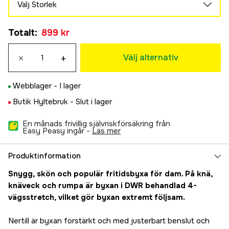
Välj Storlek
34
Tillfälligt slut
Totalt
:
899 kr
899 kr
36
×
+
899 kr
Välj alternativ
38
899 kr
Webblager -
I lager
40
Butik Hyltebruk -
Slut i lager
899 kr
42
En månads frivillig självriskförsäkring från
899 kr
Easy Peasy ingår -
läs mer
44
899 kr
Produktinformation
46
Tillfälligt slut
Snygg, skön och populär fritidsbyxa för dam. På knä,
899 kr
knäveck och rumpa är byxan i DWR behandlad 4-
48
Tillfälligt slut
vägsstretch, vilket gör byxan extremt följsam.
899 kr
50
Tillfälligt slut
Nertill är byxan förstärkt och med justerbart benslut och
899 kr