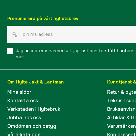
Prenumerera på vårt nyhetsbrev
Jag accepterar härmed att jag läst och förstått hanteri
mer
Om Hylte Jakt & Lantman
Kundtjänst 
Mina sidor
Retur & byt
Kontakta oss
Teknisk sup
Verkstaden i Hyltebruk
Bruksanvisn
Jobba hos oss
Artiklar & G
Omdömen och betyg
Varumärken
Våra kataloger
Köp present