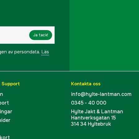
Ja tack!
ngen av persondata.
Läs
& Support
Kontakta oss
en
info@hylte-lantman.com
port
0345 - 40 000
ingar
Hylte Jakt & Lantman
Hantverksgatan 15
uider
314 34 Hyltebruk
kort