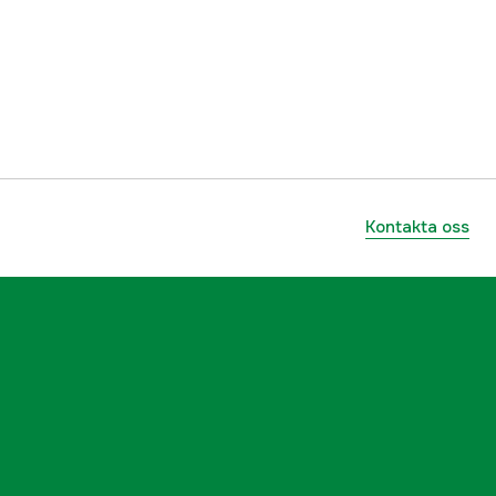
ummer
95ARRMU/15
5060423983163
Kontakta oss