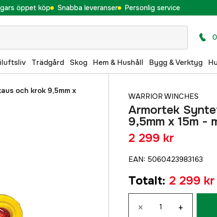
gars öppet köp
Snabba leveranser
Personlig service
0
iluftsliv
Trädgård
Skog
Hem & Hushåll
Bygg & Verktyg
H
kaus och krok 9,5mm x
WARRIOR WINCHES
Armortek Syntet
9,5mm x 15m - 
2 299 kr
EAN
:
5060423983163
Totalt
:
2 299 kr
×
+