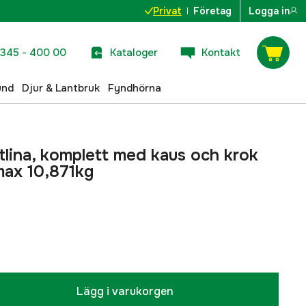
Privat
Företag
Logga in
345 - 400 00
Kataloger
Kontakt
und
Djur & Lantbruk
Fyndhörna
lina, komplett med kaus och krok
max 10,871kg
Lägg i varukorgen