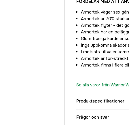
FÖRDELAR MED ATT ANV
Armortek väger sex gång
Armortek är 70% starkar
Armortek flyter - det gö
Armortek har en beläggn
Glöm trasiga kardeler s
Inga uppkomna skador el
I motsats till vajer ko
Armortek är för-streck
Armortek finns i flera o
Se alla varor från Warrior
Produktspecifikationer
Referensnummer
Frågor och svar