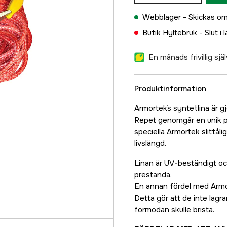
Webblager -
Skickas om
Butik Hyltebruk -
Slut i 
En månads frivillig sj
Produktinformation
Armortek´s syntetlina är g
Repet genomgår en unik pr
speciella Armortek slittå
livslängd.
Linan är UV-beständigt och
prestanda.
En annan fördel med Armort
Detta gör att de inte lagr
förmodan skulle brista.