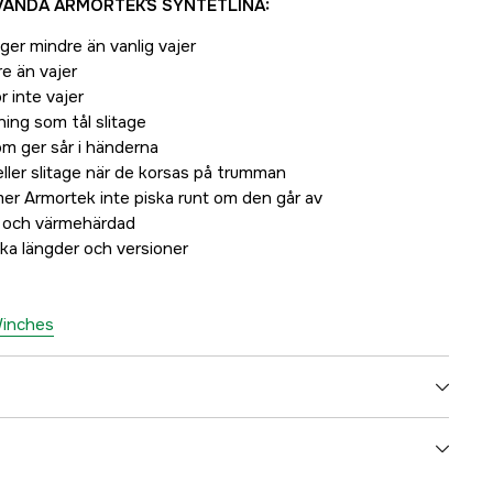
ÄNDA ARMORTEK´S SYNTETLINA:
er mindre än vanlig vajer
e än vajer
r inte vajer
ing som tål slitage
om ger sår i händerna
ler slitage när de korsas på trumman
mmer Armortek inte piska runt om den går av
t och värmehärdad
lika längder och versioner
 Winches
1000707953