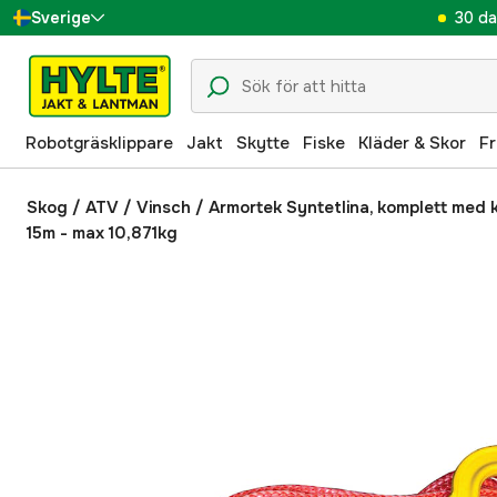
30 da
Sverige
Danmark
Suomi
Robotgräsklippare
Jakt
Skytte
Fiske
Kläder & Skor
Fr
Norge
Deutschland
Skog
/
ATV
/
Vinsch
/
Armortek Syntetlina, komplett med 
15m - max 10,871kg