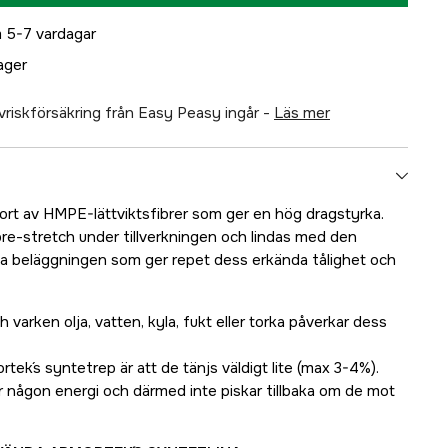
 5-7 vardagar
lager
älvriskförsäkring från Easy Peasy ingår -
läs mer
jort av HMPE-lättviktsfibrer som ger en hög dragstyrka.
e-stretch under tillverkningen och lindas med den
liga beläggningen som ger repet dess erkända tålighet och
 varken olja, vatten, kyla, fukt eller torka påverkar dess
ek´s syntetrep är att de tänjs väldigt lite (max 3-4%).
ar någon energi och därmed inte piskar tillbaka om de mot