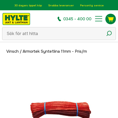
30 dagars öppet köp
Snabba leveranser
Personlig service
0345 - 400 00
Vinsch
/
Armortek Syntetlina 11mm - Pris/m