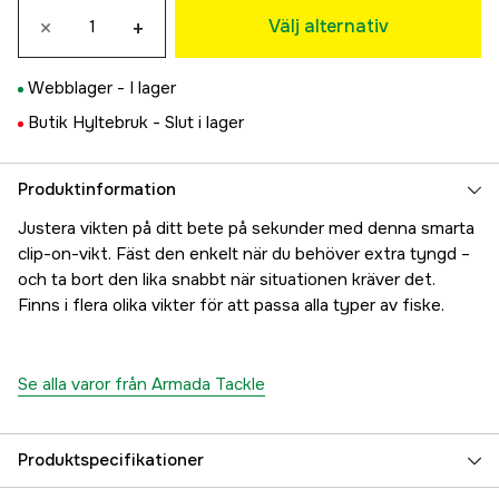
×
+
39 kr
Välj alternativ
10 gram 3-pack
39 kr
Webblager -
I lager
14 gram 3-pack
Butik Hyltebruk -
Slut i lager
39 kr
21 gram 3-pack
39 kr
Produktinformation
Mix: 7-10-14-21 gram orange 4-pack
Justera vikten på ditt bete på sekunder med denna smarta
49 kr
clip-on-vikt. Fäst den enkelt när du behöver extra tyngd –
Mix: 7-10-14-21 gram 4-pack
och ta bort den lika snabbt när situationen kräver det.
39 kr
Finns i flera olika vikter för att passa alla typer av fiske.
Se alla varor från Armada Tackle
Produktspecifikationer