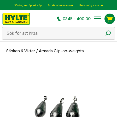
30 dagars öppet köp
Snabba leveranser
Personlig service
0345 - 400 00
Sänken & Vikter
/
Armada Clip-on-weights