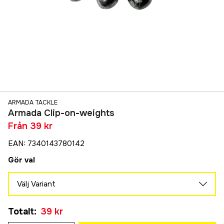
ARMADA TACKLE
Armada Clip-on-weights
Från
39 kr
EAN
:
7340143780142
Gör val
Välj Variant
5 gram 3-pack
Totalt
:
39 kr
39 kr
7 gram 3-pack