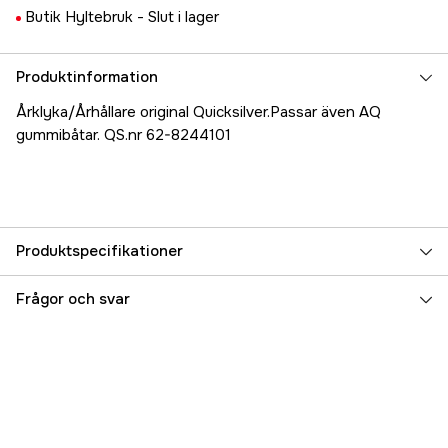
Butik Hyltebruk -
Slut i lager
Produktinformation
Årklyka/Århållare original Quicksilver.Passar även AQ
gummibåtar. QS.nr 62-8244101
Produktspecifikationer
Referensnummer
5000025986
Frågor och svar
Tillverkarens artikelnummer
17.80076
EAN
745061347410