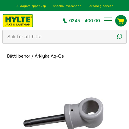
30 dagars öppet köp
Snabba leveranser
Personlig service
0345 - 400 00
Båttillbehör
/
Årklyka Aq-Qs