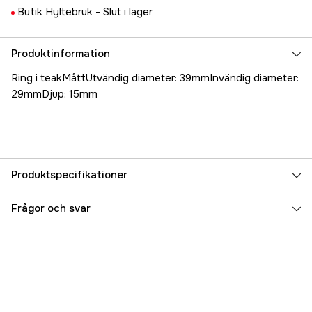
Butik Hyltebruk -
Slut i lager
Produktinformation
Ring i teakMåttUtvändig diameter: 39mmInvändig diameter:
29mmDjup: 15mm
Produktspecifikationer
Referensnummer
5000024748
Frågor och svar
Tillverkarens artikelnummer
17.2834
EAN
7393401028340