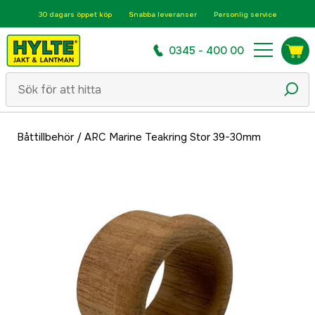
30 dagars öppet köp
Snabba leveranser
Personlig service
0345 - 400 00
Båttillbehör
/
ARC Marine Teakring Stor 39-30mm