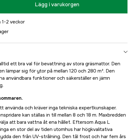
Lägg i varukorgen
 1-2 veckor
lager
tid ett bra val för bevattning av stora gräsmattor. Den
ren lämpar sig för ytor på mellan 120 och 280 m². Den
ina användbara funktioner och säkerställer en jämn
g.
v sommaren.
att använda och kräver inga tekniska expertkunskaper.
nspridare kan ställas in till mellan 8 och 18 m. Maxbredden
välja att bara vattna åt ena hållet. Eftersom Aqua L
ringa en stor del av tiden utomhus har högkvalitativa
kydda den från UV-strålning. Den tål frost och har fem års