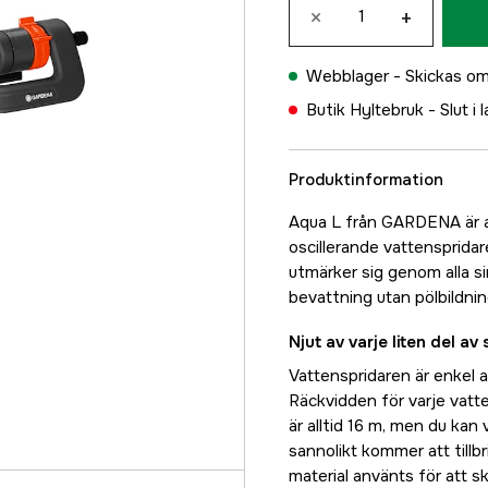
×
+
Webblager -
Skickas om
Butik Hyltebruk -
Slut i 
Produktinformation
Aqua L från GARDENA är all
oscillerande vattensprida
utmärker sig genom alla s
bevattning utan pölbildnin
Njut av varje liten del a
Vattenspridaren är enkel 
Räckvidden för varje vatte
är alltid 16 m, men du kan 
sannolikt kommer att tillb
material använts för att s