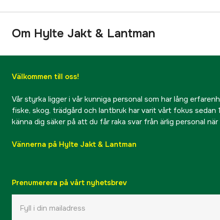
Om Hylte Jakt & Lantman
Välkommen till oss!
Vår styrka ligger i vår kunniga personal som har lång erfarenhet
fiske, skog, trädgård och lantbruk har varit vårt fokus sedan 1
känna dig säker på att du får raka svar från ärlig personal nä
Vännerna på Hylte Jakt & Lantman
Prenumerera på vårt nyhetsbrev