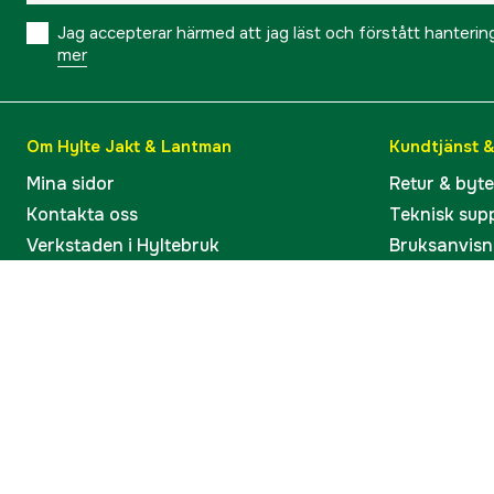
Jag accepterar härmed att jag läst och förstått hanteri
mer
Om Hylte Jakt & Lantman
Kundtjänst 
Mina sidor
Retur & byt
Kontakta oss
Teknisk sup
Verkstaden i Hyltebruk
Bruksanvisn
Jobba hos oss
Artiklar & G
Omdömen och betyg
Varumärken
Våra kataloger
Köp present
Ångra köp