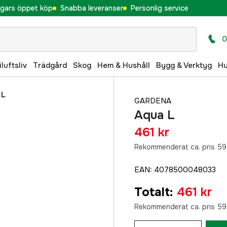
gars öppet köp
Snabba leveranser
Personlig service
0
iluftsliv
Trädgård
Skog
Hem & Hushåll
Bygg & Verktyg
H
 L
GARDENA
Aqua L
461 kr
Rekommenderat ca. pris 59
EAN
:
4078500048033
Totalt
:
461 kr
Rekommenderat ca. pris 59