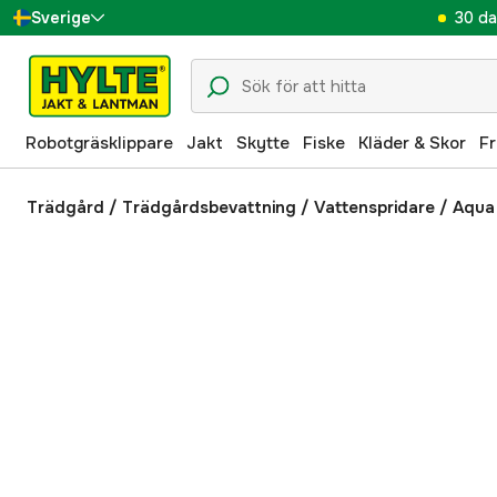
30 da
Sverige
Danmark
Suomi
Robotgräsklippare
Jakt
Skytte
Fiske
Kläder & Skor
Fr
Norge
Deutschland
Trädgård
/
Trädgårdsbevattning
/
Vattenspridare
/
Aqua