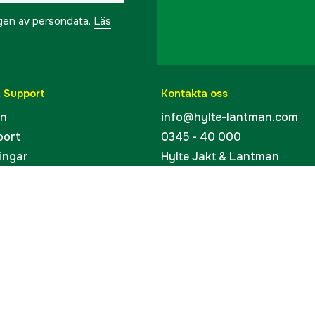
ngen av persondata.
Läs
& Support
Kontakta oss
en
info@hylte-lantman.com
port
0345 - 40 000
ingar
Hylte Jakt & Lantman
Hantverksgatan 15
uider
314 34 Hyltebruk
kort