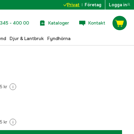
Privat
Företag
Logga in
345 - 400 00
Kataloger
Kontakt
und
Djur & Lantbruk
Fyndhörna
5 kr
i
5 kr
i