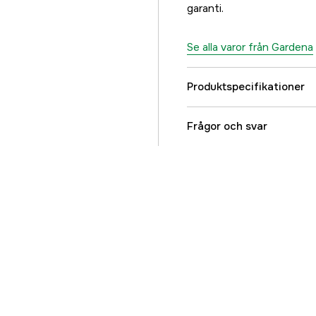
garanti.
Se alla varor från Gardena
Produktspecifikationer
Global Garanti
Frågor och svar
Referensnummer
Tillverkarens artikeln
EAN