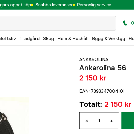
gars öppet köp
Snabba leveranser
Personlig service
0
iluftsliv
Trädgård
Skog
Hem & Hushåll
Bygg & Verktyg
H
ANKAROLINA
Ankarolina 56
2 150 kr
EAN
:
7393347004101
Totalt
:
2 150 kr
×
+