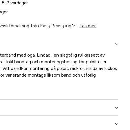
 5-7 vardagar
lager
älvriskförsäkring från Easy Peasy ingår -
läs mer
sterband med öga. Lindad i en slagtålig rullkassett av
t. Inkl handtag och monteringsbeslag för pulpit eller
 Vitt bandFör montering på pulpit, räckrör, insida av luckor,
ör varierande montage liksom band och utförlig
5000016010