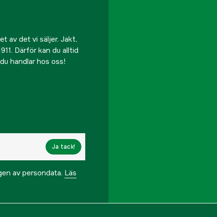
 av det vi säljer. Jakt,
911. Därför kan du alltid
r du handlar hos oss!
Ja tack!
ngen av persondata.
Läs