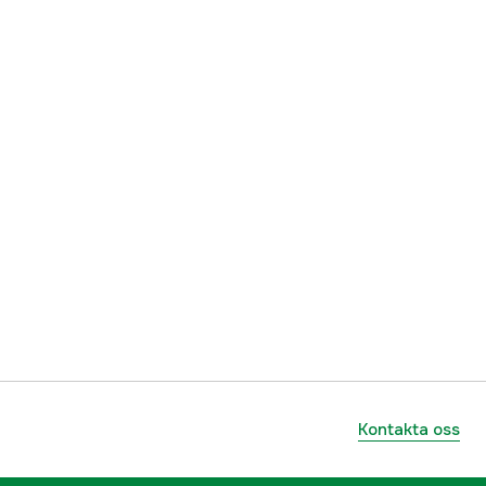
ummer
260110043
7393347004101
Kontakta oss