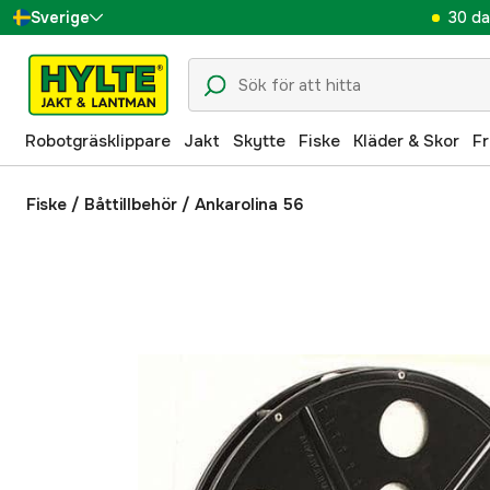
30 da
Sverige
Danmark
Suomi
Robotgräsklippare
Jakt
Skytte
Fiske
Kläder & Skor
Fr
Norge
Deutschland
Fiske
/
Båttillbehör
/
Ankarolina 56