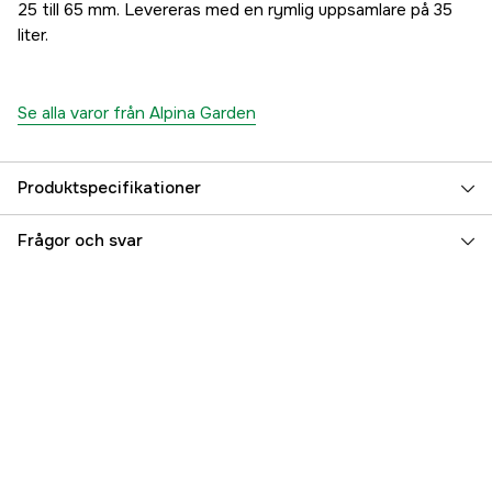
25 till 65 mm. Levereras med en rymlig uppsamlare på 35
liter.
Se alla varor från Alpina Garden
Produktspecifikationer
Klippbredd
98 cm
Frågor och svar
Klipphöjd max
75 mm
Klipphöjd min
25 mm
Mulching
no
Referensnummer
1000816473
Tillverkarens artikelnummer
291340064/A22