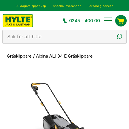
30 dagars öppet köp
Snabba leveranser
Personlig service
0345 - 400 00
Gräsklippare
/
Alpina AL1 34 E Gräsklippare