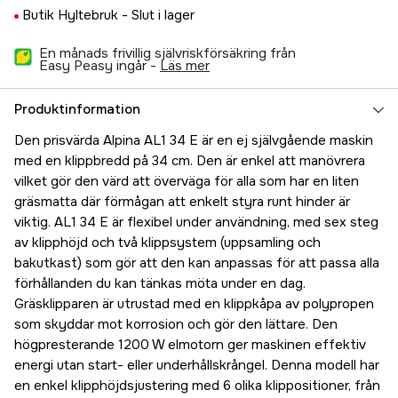
Butik Hyltebruk -
Slut i lager
En månads frivillig självriskförsäkring från
Easy Peasy ingår -
läs mer
Produktinformation
Den prisvärda Alpina AL1 34 E är en ej självgående maskin
med en klippbredd på 34 cm. Den är enkel att manövrera
vilket gör den värd att överväga för alla som har en liten
gräsmatta där förmågan att enkelt styra runt hinder är
viktig. AL1 34 E är flexibel under användning, med sex steg
av klipphöjd och två klippsystem (uppsamling och
bakutkast) som gör att den kan anpassas för att passa alla
förhållanden du kan tänkas möta under en dag.
Gräsklipparen är utrustad med en klippkåpa av polypropen
som skyddar mot korrosion och gör den lättare. Den
högpresterande 1200 W elmotorn ger maskinen effektiv
energi utan start- eller underhållskrångel. Denna modell har
en enkel klipphöjdsjustering med 6 olika klippositioner, från