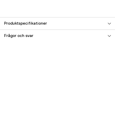
Produktspecifikationer
Referensnummer
5000024356
Frågor och svar
Tillverkarens artikelnummer
17.5268
EAN
7393401052680