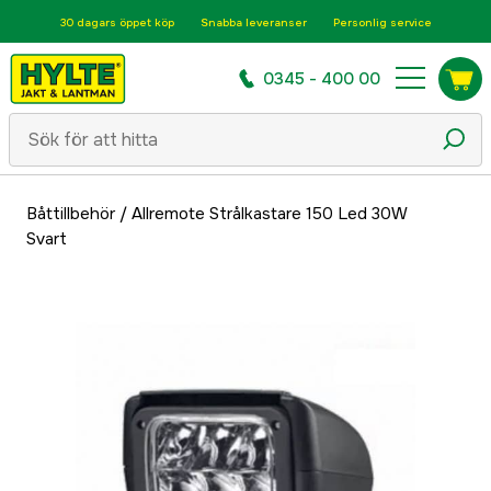
30 dagars öppet köp
Snabba leveranser
Personlig service
0345 - 400 00
Båttillbehör
/
Allremote Strålkastare 150 Led 30W
Svart