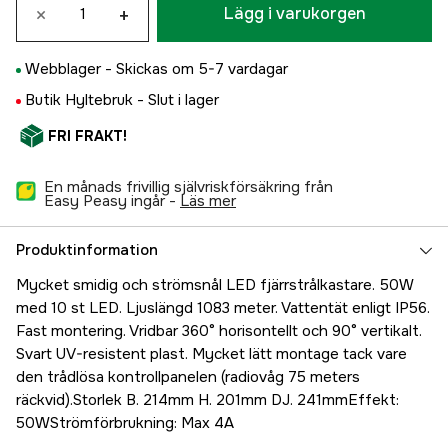
×
+
Lägg i varukorgen
Webblager -
Skickas om 5-7 vardagar
Butik Hyltebruk -
Slut i lager
FRI FRAKT!
En månads frivillig självriskförsäkring från
Easy Peasy ingår -
läs mer
Produktinformation
Mycket smidig och strömsnål LED fjärrstrålkastare. 50W
med 10 st LED. Ljuslängd 1083 meter. Vattentät enligt IP56.
Fast montering. Vridbar 360° horisontellt och 90° vertikalt.
Svart UV-resistent plast. Mycket lätt montage tack vare
den trådlösa kontrollpanelen (radiovåg 75 meters
räckvid).Storlek B. 214mm H. 201mm DJ. 241mmEffekt:
50WStrömförbrukning: Max 4A