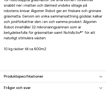
för robotklippta gräsmattor. De små kornen försvinner
snabbt ner i mattan och därmed undviks slitage på
robotens knivar. Algomin Robot ger en friskare och grönare
gräsmatta. Genom sin unika sammansättning gödslar, kalkar
och jordförbättrar den i en och samma produkt. Algomin
Robot innehåller 32 mikronäringsämnen som är
betydelsefulla för gräsmattan samt NutriActiv®* för att
naturligt stimulera växten.
10 kg räcker till ca 600m2
Produktspecifikationer
Säsonger
Sommar, Vår
Frågor och svar
Svavel (S)
8 %