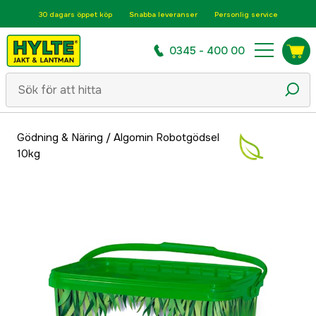
30 dagars öppet köp
Snabba leveranser
Personlig service
0345 - 400 00
Gödning & Näring
/
Algomin Robotgödsel
10kg