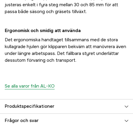
justeras enkelt i fyra steg mellan 30 och 85 mm för att
passa både säsong och gräsets tillväxt.
Ergonomisk och smidig att använda
Det ergonomiska handtaget tillsammans med de stora
kullagrade hjulen gör klipparen bekväm att manövrera även
under längre arbetspass. Det fällbara styret underlättar
dessutom förvaring och transport.
Se alla varor från AL-KO
Produktspecifikationer
Effekt
2.1 kW
Frågor och svar
Drivkälla
Bensin