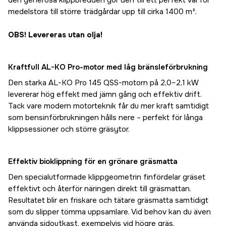
den generösa klippbredden gör den till ett perfekt val för
medelstora till större trädgårdar upp till cirka 1400 m².
OBS! Levereras utan olja!
Kraftfull AL-KO Pro-motor med låg bränsleförbrukning
Den starka AL-KO Pro 145 QSS-motorn på 2,0–2,1 kW
levererar hög effekt med jämn gång och effektiv drift.
Tack vare modern motorteknik får du mer kraft samtidigt
som bensinförbrukningen hålls nere – perfekt för långa
klippsessioner och större gräsytor.
Effektiv bioklippning för en grönare gräsmatta
Den specialutformade klippgeometrin finfördelar gräset
effektivt och återför näringen direkt till gräsmattan.
Resultatet blir en friskare och tätare gräsmatta samtidigt
som du slipper tömma uppsamlare. Vid behov kan du även
använda sidoutkast, exempelvis vid högre gräs.