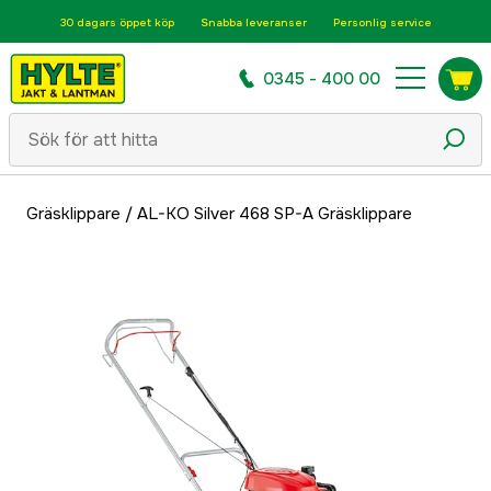
30 dagars öppet köp
Snabba leveranser
Personlig service
0345 - 400 00
Gräsklippare
/
AL-KO Silver 468 SP-A Gräsklippare