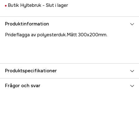
Butik Hyltebruk -
Slut i lager
Produktinformation
Prideflagga av polyesterduk.Mått 300x200mm.
Produktspecifikationer
Referensnummer
5000070281
Frågor och svar
Tillverkarens artikelnummer
17.1666
EAN
7350010789666