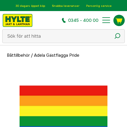
30 dagars öppet köp
Snabba leveranser
Personlig service
0345 - 400 00
Båttillbehör
/
Adela Gästflagga Pride