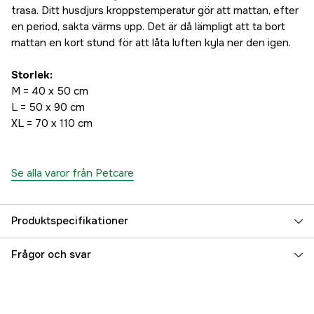
trasa. Ditt husdjurs kroppstemperatur gör att mattan, efter
en period, sakta värms upp. Det är då lämpligt att ta bort
mattan en kort stund för att låta luften kyla ner den igen.
Storlek:
M = 40 x 50 cm
L = 50 x 90 cm
XL = 70 x 110 cm
Se alla varor från Petcare
Produktspecifikationer
Djurtyp
Hund
Frågor och svar
Referensnummer
3000106054
Tillverkarens artikelnummer
11622