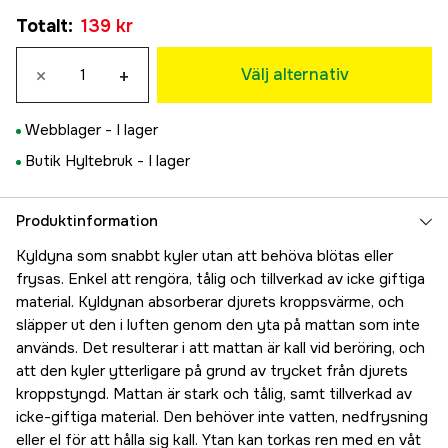
M
Totalt
:
139 kr
139 kr
L
Tillfälligt slut
×
+
199 kr
Välj alternativ
XL
Tillfälligt slut
199 kr
Webblager -
I lager
Butik Hyltebruk -
I lager
Produktinformation
Kyldyna som snabbt kyler utan att behöva blötas eller
frysas. Enkel att rengöra, tålig och tillverkad av icke giftiga
material. Kyldynan absorberar djurets kroppsvärme, och
släpper ut den i luften genom den yta på mattan som inte
används. Det resulterar i att mattan är kall vid beröring, och
att den kyler ytterligare på grund av trycket från djurets
kroppstyngd. Mattan är stark och tålig, samt tillverkad av
icke-giftiga material. Den behöver inte vatten, nedfrysning
eller el för att hålla sig kall. Ytan kan torkas ren med en våt