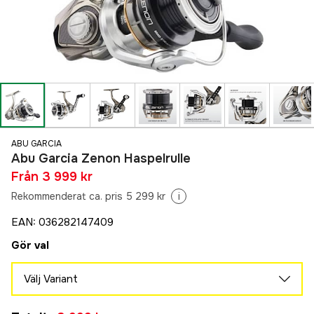
ABU GARCIA
Abu Garcia Zenon Haspelrulle
Från
3 999 kr
Rekommenderat ca. pris 5 299 kr
i
EAN
:
036282147409
Gör val
Välj Variant
1000 S
Tillfälligt slut