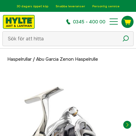
30 dagars öppet köp
Snabba leveranser
Personlig service
0345 - 400 00
Haspelrullar
/
Abu Garcia Zenon Haspelrulle