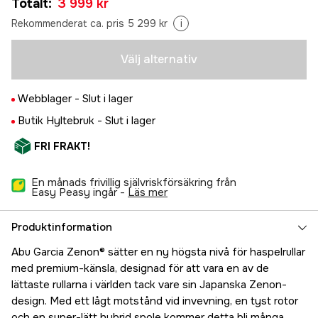
Totalt
:
3 999 kr
4 369 kr
2500 MSH
Rekommenderat ca. pris 5 299 kr
i
Tillfälligt slut
3 999 kr
Välj alternativ
Webblager -
Slut i lager
Butik Hyltebruk -
Slut i lager
FRI FRAKT!
En månads frivillig självriskförsäkring från
Easy Peasy ingår -
läs mer
Produktinformation
Abu Garcia Zenon® sätter en ny högsta nivå för haspelrullar
med premium-känsla, designad för att vara en av de
lättaste rullarna i världen tack vare sin Japanska Zenon-
design. Med ett lågt motstånd vid invevning, en tyst rotor
och en super-lätt hybrid spole kommer detta bli många