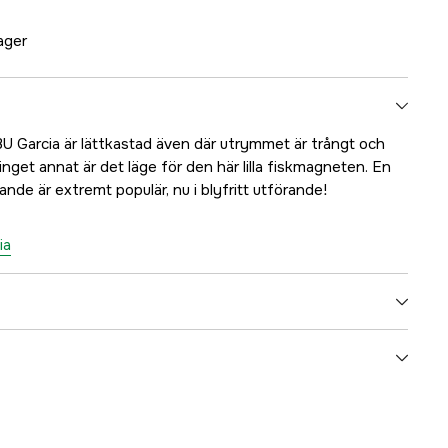
lager
U Garcia är lättkastad även där utrymmet är trångt och
inget annat är det läge för den här lilla fiskmagneten. En
ande är extremt populär, nu i blyfritt utförande!
ia
4.6 cm
8 g