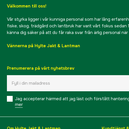
Välkommen till oss!
Vår styrka ligger i vår kunniga personal som har lång erfarenhet
fiske, skog, trädgård och lantbruk har varit vårt fokus sedan 1
känna dig säker på att du får raka svar från ärlig personal nä
Vännerna på Hylte Jakt & Lantman
Prenumerera på vårt nyhetsbrev
Jag accepterar härmed att jag läst och förstått hanteri
mer
Om Hylte Jakt & Lantman
Kundtjänst 