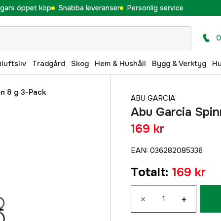
gars öppet köp
Snabba leveranser
Personlig service
0
iluftsliv
Trädgård
Skog
Hem & Hushåll
Bygg & Verktyg
H
n 8 g 3-Pack
ABU GARCIA
Abu Garcia Spi
169 kr
EAN
:
036282085336
Totalt
:
169 kr
×
+