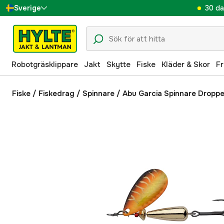
30 da
Sverige
Danmark
Suomi
Robotgräsklippare
Jakt
Skytte
Fiske
Kläder & Skor
Fr
Norge
Deutschland
Fiske
/
Fiskedrag
/
Spinnare
/
Abu Garcia Spinnare Droppe