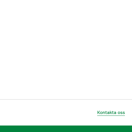
5 m
2.5 m
Abborre, Övrig ädelfisk
5000034474
ummer
1549762
036282085336
Kontakta oss