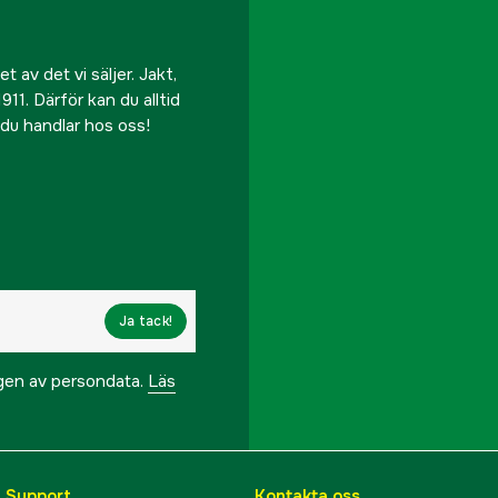
 av det vi säljer. Jakt,
911. Därför kan du alltid
r du handlar hos oss!
Ja tack!
ngen av persondata.
Läs
& Support
Kontakta oss