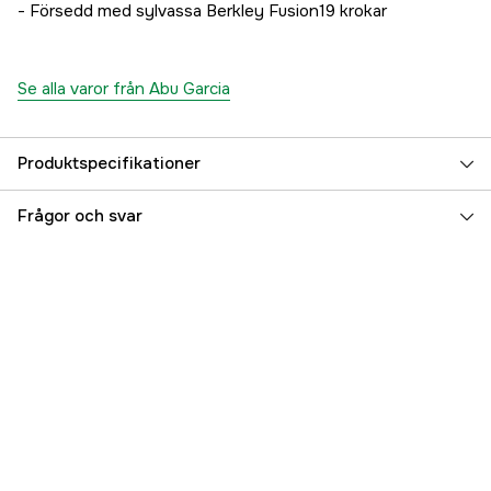
- Försedd med sylvassa Berkley Fusion19 krokar
99 kr
Copper Sandeel
99 kr
Matte Red
Se alla varor från Abu Garcia
99 kr
Purple Poison
Produktspecifikationer
99 kr
Vikt (g)
16 g
Frågor och svar
Beteslängd
9 cm
Betesvikt
16 g
Simdjup, max
2 m
Simdjup, min
0.5 m
Fiskart
Havsöring
Referensnummer
5000034712