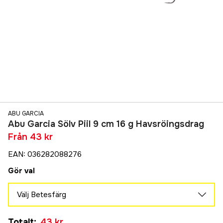
ABU GARCIA
Abu Garcia Sölv Piil 9 cm 16 g Havsröingsdrag
Från
43 kr
EAN
:
036282088276
Gör val
Välj Betesfärg
Baitfish
Totalt
:
43 kr
72 kr