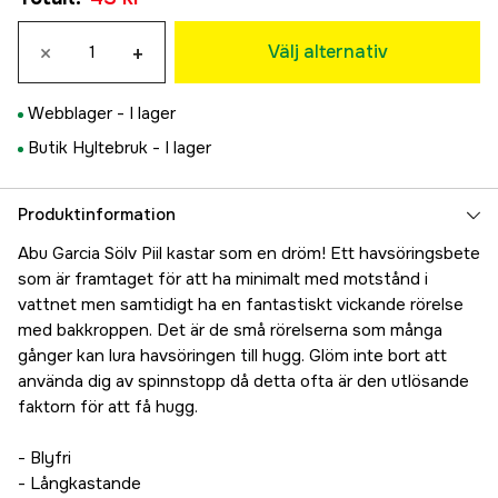
Smelt
×
+
64 kr
Välj alternativ
Dark Sandeel
99 kr
Webblager -
I lager
Light Sandeel
Butik Hyltebruk -
I lager
64 kr
Chrome
64 kr
Produktinformation
Sunrise
Abu Garcia Sölv Piil kastar som en dröm! Ett havsöringsbete
64 kr
som är framtaget för att ha minimalt med motstånd i
Blue Herring
vattnet men samtidigt ha en fantastiskt vickande rörelse
99 kr
med bakkroppen. Det är de små rörelserna som många
Green Tobis
gånger kan lura havsöringen till hugg. Glöm inte bort att
99 kr
använda dig av spinnstopp då detta ofta är den utlösande
UV Pink Tail
faktorn för att få hugg.
99 kr
Chili Red
- Blyfri
43 kr
- Långkastande
Bright Green