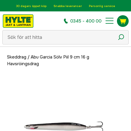
30 dagars öppet köp
Snabba leveranser
Personlig service
0345 - 400 00
Skeddrag
/
Abu Garcia Sölv Piil 9 cm 16 g
Havsröingsdrag