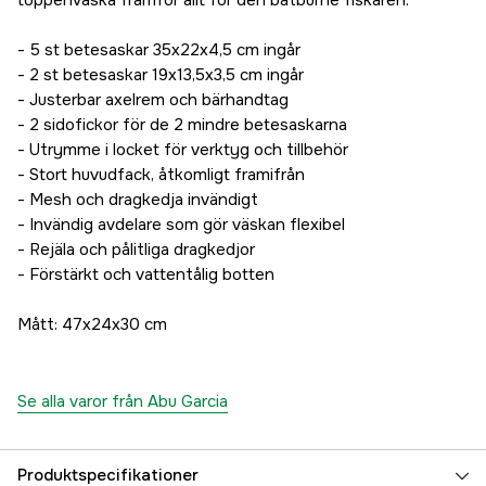
toppenväska framför allt för den båtburne fiskaren.
- 5 st betesaskar 35x22x4,5 cm ingår
- 2 st betesaskar 19x13,5x3,5 cm ingår
- Justerbar axelrem och bärhandtag
- 2 sidofickor för de 2 mindre betesaskarna
- Utrymme i locket för verktyg och tillbehör
- Stort huvudfack, åtkomligt framifrån
- Mesh och dragkedja invändigt
- Invändig avdelare som gör väskan flexibel
- Rejäla och pålitliga dragkedjor
- Förstärkt och vattentålig botten
Mått: 47x24x30 cm
Se alla varor från Abu Garcia
Produktspecifikationer