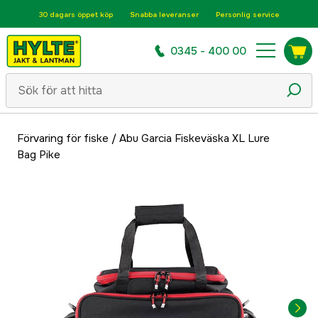
30 dagars öppet köp
Snabba leveranser
Personlig service
0345 - 400 00
Förvaring för fiske
/
Abu Garcia Fiskeväska XL Lure
Bag Pike