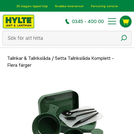
30 dagars öppet köp
Snabba leveranser
Personlig service
0345 - 400 00
Tallrikar & Tallrikslåda
/
5etta Tallrikslåda Komplett -
Flera färger