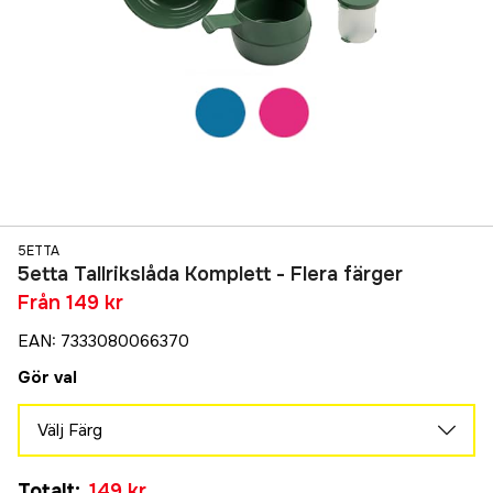
5ETTA
5etta Tallrikslåda Komplett - Flera färger
Från
149 kr
EAN
:
7333080066370
Gör val
Välj Färg
Grön
Totalt
:
149 kr
149 kr