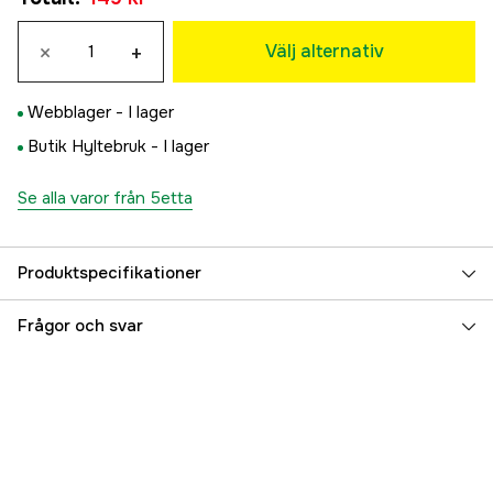
Rosa
×
+
149 kr
Välj alternativ
Mellanblå
149 kr
Webblager -
I lager
Butik Hyltebruk -
I lager
Se alla varor från 5etta
Produktspecifikationer
Referensnummer
3000028201
Frågor och svar
Tillverkarens artikelnummer
7333080066370
EAN
7333080066370