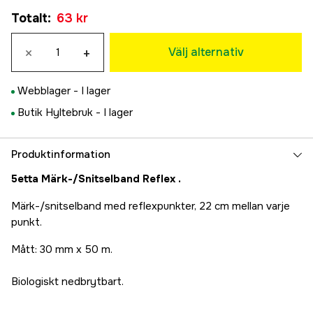
Orange
Totalt
:
63 kr
63 kr
Gul
×
+
63 kr
Välj alternativ
Webblager -
I lager
Butik Hyltebruk -
I lager
Produktinformation
5etta Märk-/Snitselband Reflex .
Märk-/snitselband med reflexpunkter, 22 cm mellan varje
punkt.
Mått: 30 mm x 50 m.
Biologiskt nedbrytbart.