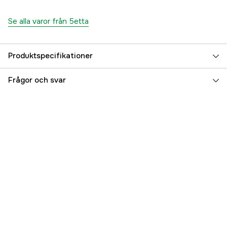
Se alla varor från 5etta
Produktspecifikationer
Bredd
3 cm
Frågor och svar
Längd
50 m
Färgton
Orange
Referensnummer
3000014805
Tillverkarens artikelnummer
7333080051444
EAN
7333080051444