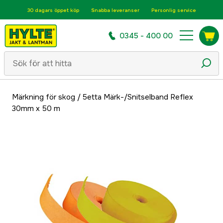
30 dagars öppet köp
Snabba leveranser
Personlig service
0345 - 400 00
Märkning för skog
/
5etta Märk-/Snitselband Reflex
30mm x 50 m