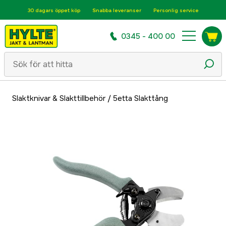
30 dagars öppet köp
Snabba leveranser
Personlig service
0345 - 400 00
Slaktknivar & Slakttillbehör
/
5etta Slakttång