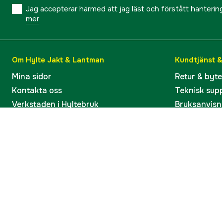
Jag accepterar härmed att jag läst och förstått hanteri
mer
Om Hylte Jakt & Lantman
Kundtjänst 
Mina sidor
Retur & byt
Kontakta oss
Teknisk sup
Verkstaden i Hyltebruk
Bruksanvisn
Jobba hos oss
Artiklar & G
Omdömen och betyg
Varumärken
Våra kataloger
Köp present
Ångra köp