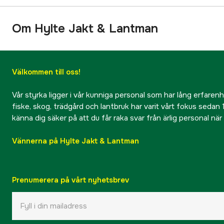
Om Hylte Jakt & Lantman
Välkommen till oss!
Vår styrka ligger i vår kunniga personal som har lång erfarenhet
fiske, skog, trädgård och lantbruk har varit vårt fokus sedan 1
känna dig säker på att du får raka svar från ärlig personal nä
Vännerna på Hylte Jakt & Lantman
Prenumerera på vårt nyhetsbrev