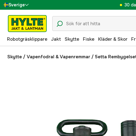
30 da
Sverige
Danmark
Suomi
Robotgräsklippare
Jakt
Skytte
Fiske
Kläder & Skor
Fr
Norge
Deutschland
Skytte
/
Vapenfodral & Vapenremmar
/
5etta Rembygelset