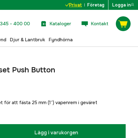
Privat
Företag
Logga in
345 - 400 00
Kataloger
Kontakt
und
Djur & Lantbruk
Fyndhörna
set Push Button
 för att fästa 25 mm (1”) vapenrem i geväret
Lägg i varukorgen