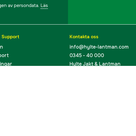
ngen av persondata.
Läs
& Support
Kontakta oss
en
info@hylte-lantman.com
port
0345 - 40 000
ingar
Hylte Jakt & Lantman
Hantverksgatan 15
uider
314 34 Hyltebruk
kort