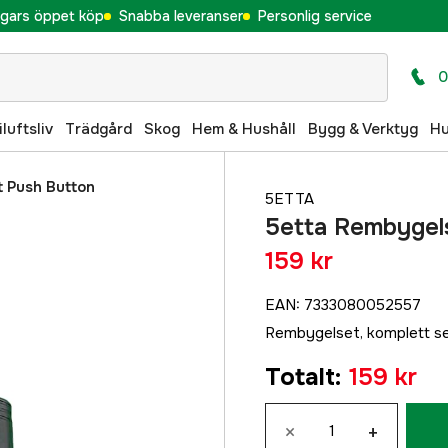
gars öppet köp
Snabba leveranser
Personlig service
0
iluftsliv
Trädgård
Skog
Hem & Hushåll
Bygg & Verktyg
H
 Push Button
5ETTA
5etta Rembygel
159 kr
EAN
:
7333080052557
Rembygelset, komplett set
Totalt
:
159 kr
×
+