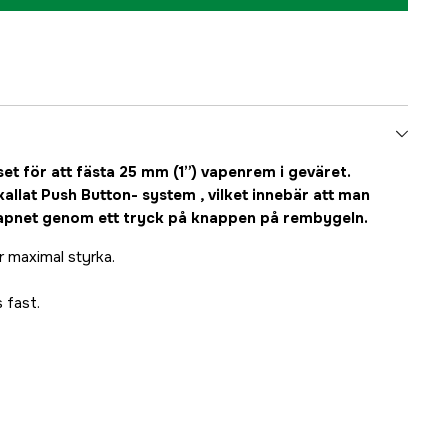
t för att fästa 25 mm (1”) vapenrem i geväret.
allat Push Button- system , vilket innebär att man
vapnet genom ett tryck på knappen på rembygeln.
ör maximal styrka.
 fast.