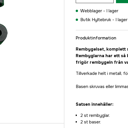
Webblager -
I lager
Butik Hyltebruk -
I lager
Produktinformation
Rembygelset, komplett se
Rembyglarna har ett så k
frigör rembygeln från 
Tillverkade helt i metall, f
Basen skruvas eller limmas
Satsen innehåller:
2 st rembyglar.
2 st baser.