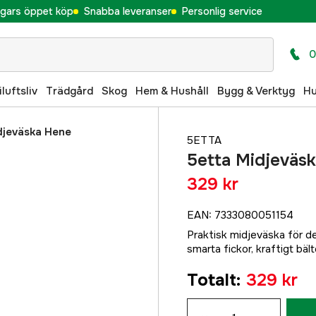
gars öppet köp
Snabba leveranser
Personlig service
0
iluftsliv
Trädgård
Skog
Hem & Hushåll
Bygg & Verktyg
H
djeväska Hene
5ETTA
5etta Midjeväs
329 kr
EAN
:
7333080051154
Praktisk midjeväska för de
smarta fickor, kraftigt bäl
Totalt
:
329 kr