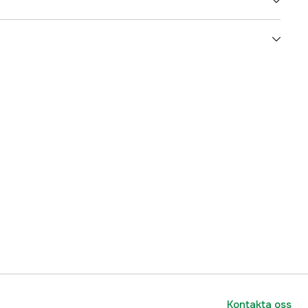
Grön
3000014776
ummer
7333080051154
7333080051154
Kontakta oss