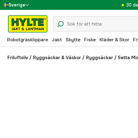
30 da
Sverige
Danmark
Suomi
Robotgräsklippare
Jakt
Skytte
Fiske
Kläder & Skor
Fr
Norge
Deutschland
Friluftsliv
/
Ryggsäckar & Väskor
/
Ryggsäckar
/
5etta Mi