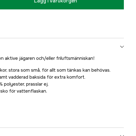
Lägg i varukorgen
en aktive jägaren och/eller friluftsmänniskan!
ickor, stora som små, för allt som tänkas kan behövas.
 samt vadderad baksida för extra komfort.
% polyester, prasslar ej.
sko för vattenflaskan.