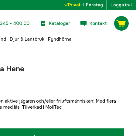
Privat
Företag
Logga in
345 - 400 00
Kataloger
Kontakt
und
Djur & Lantbruk
Fyndhörna
ka Hene
n aktive jägaren och/eller friluftsmänniskan! Med flera
te med lås. Tillverkad i MollTec