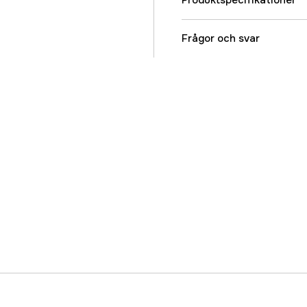
Produktspecifikationer
Färgton
Frågor och svar
Referensnummer
Tillverkarens artikeln
EAN