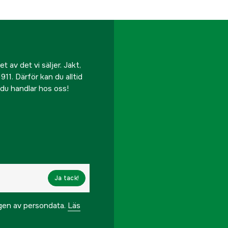
 av det vi säljer. Jakt,
911. Därför kan du alltid
r du handlar hos oss!
Ja tack!
ngen av persondata.
Läs