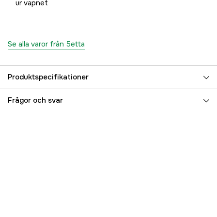
ur vapnet
Se alla varor från 5etta
Produktspecifikationer
Caliber
30-06
Frågor och svar
Referensnummer
3000018671
Tillverkarens artikelnummer
7333080049182
EAN
7333080049182