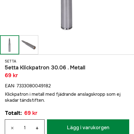
5ETTA
5etta Klickpatron 30.06 . Metall
69 kr
EAN
:
7333080049182
Klickpatron i metall med fjädrande anslagskropp som ej
skadar tändstiften.
Totalt
:
69 kr
×
+
Lägg i varukorgen