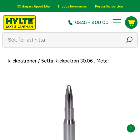
30 dagars öppet köp
Snabba leveranser
Personlig service
0345 - 400 00
Klickpatroner
/
5etta Klickpatron 30.06 . Metall