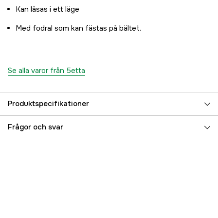
Kan låsas i ett läge
Med fodral som kan fästas på bältet.
Se alla varor från 5etta
Produktspecifikationer
Referensnummer
3000007124
Frågor och svar
Tillverkarens artikelnummer
7333080035239
EAN
7333080035239