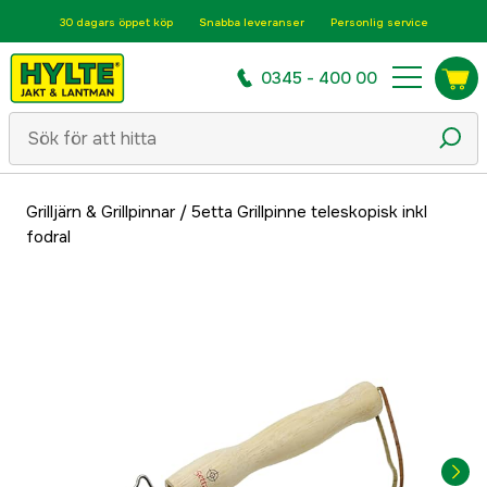
30 dagars öppet köp
Snabba leveranser
Personlig service
0345 - 400 00
Grilljärn & Grillpinnar
/
5etta Grillpinne teleskopisk inkl
fodral