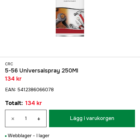
CRC
5-56 Universalspray 250Ml
134 kr
EAN
:
5412386066078
Totalt
:
134 kr
×
+
Lägg i varukorgen
Webblager -
I lager