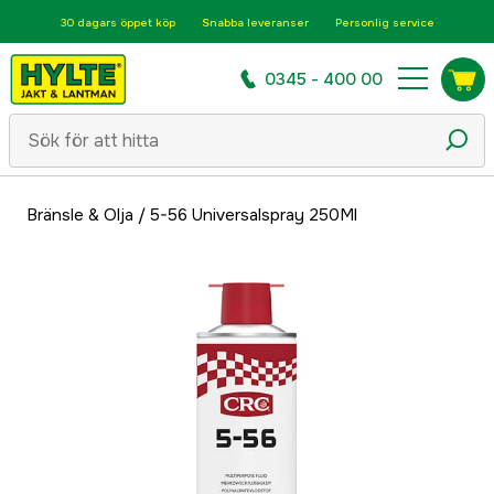
30 dagars öppet köp
Snabba leveranser
Personlig service
0345 - 400 00
Bränsle & Olja
/
5-56 Universalspray 250Ml