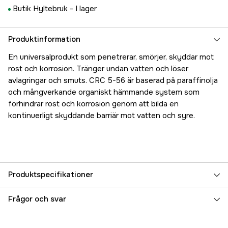
Butik Hyltebruk -
I lager
Produktinformation
En universalprodukt som penetrerar, smörjer, skyddar mot
rost och korrosion. Tränger undan vatten och löser
avlagringar och smuts. CRC 5-56 är baserad på paraffinolja
och mångverkande organiskt hämmande system som
förhindrar rost och korrosion genom att bilda en
kontinuerligt skyddande barriär mot vatten och syre.
Produktspecifikationer
Referensnummer
3000002392
Frågor och svar
Tillverkarens artikelnummer
33023