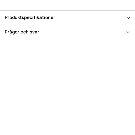
Produktspecifikationer
Referensnummer
5000035968
Frågor och svar
Tillverkarens artikelnummer
135604
EAN
810068295801