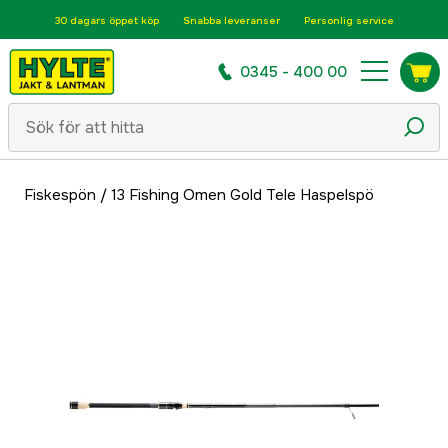
30 dagars öppet köp
Snabba leveranser
Personlig service
0345 - 400 00
Fiskespön
/
13 Fishing Omen Gold Tele Haspelspö