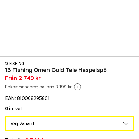
13 FISHING
13 Fishing Omen Gold Tele Haspelspö
Från
2 749 kr
Rekommenderat ca. pris 3 199 kr
i
EAN
:
810068295801
Gör val
Välj Variant
7' L 213cm 3-15g
Tillfälligt slut