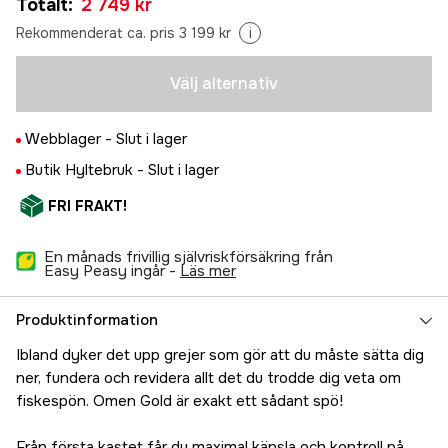
Totalt
:
2 749 kr
2 799 kr
9' MH 274cm 15-40g
Rekommenderat ca. pris 3 199 kr
i
Tillfälligt slut
2 849 kr
9' ML 274cm 5-20g
Välj alternativ
Tillfälligt slut
2 749 kr
Webblager -
Slut i lager
Butik Hyltebruk -
Slut i lager
FRI FRAKT!
En månads frivillig självriskförsäkring från
Easy Peasy ingår -
läs mer
Produktinformation
Ibland dyker det upp grejer som gör att du måste sätta dig
ner, fundera och revidera allt det du trodde dig veta om
fiskespön. Omen Gold är exakt ett sådant spö!
Från första kastet får du maximal känsla och kontroll på