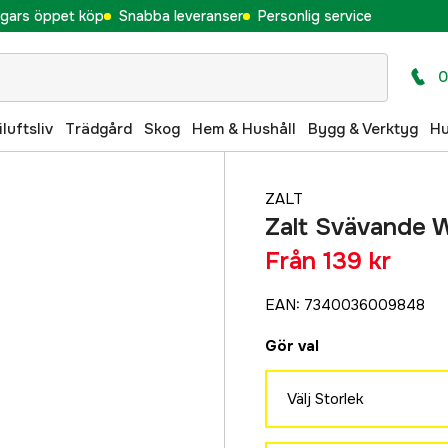
gars öppet köp
Snabba leveranser
Personlig service
0
iluftsliv
Trädgård
Skog
Hem & Hushåll
Bygg & Verktyg
H
ZALT
Zalt Svävande 
Från
139 kr
EAN
:
7340036009848
Gör val
Välj Storlek
11 cm