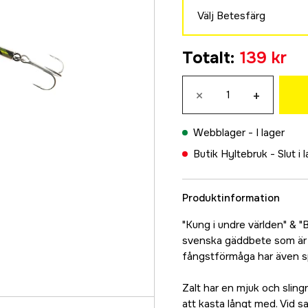
139 kr
Välj Betesfärg
14 cm
Rödgäddan
155 kr
Totalt
:
139 kr
139 kr
17 cm
Papegojan
169 kr
×
+
139 kr
20 cm
Peach
179 kr
Webblager -
I lager
139 kr
Butik Hyltebruk -
Slut i 
Gulborren
139 kr
Produktinformation
Rödvit
139 kr
"Kung i undre världen" & 
Åland
svenska gäddbete som är 
139 kr
fångstförmåga har även spr
Fire Perch
Zalt har en mjuk och slingr
139 kr
att kasta långt med. Vid sa