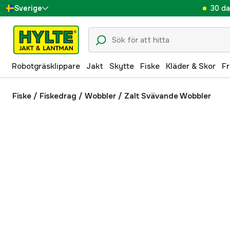
30 da
Sverige
Danmark
Suomi
Robotgräsklippare
Jakt
Skytte
Fiske
Kläder & Skor
Fr
Norge
Deutschland
Fiske
/
Fiskedrag
/
Wobbler
/
Zalt Svävande Wobbler