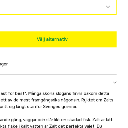
Tillfälligt slut
Tillfälligt slut
Tillfälligt slut
Välj alternativ
lager
"Bäst för best". Många sköna slogans finns bakom detta
ett av de mest framgångsrika någonsin. Ryktet om Zalts
itt sig långt utanför Sveriges gränser.
ande gång, vaggar och slår likt en skadad fisk. Zalt är lätt
kta fiske i kallt vatten är Zalt det perfekta valet. Du