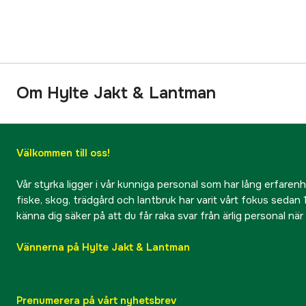
Om Hylte Jakt & Lantman
Välkommen till oss!
Vår styrka ligger i vår kunniga personal som har lång erfarenhet
fiske, skog, trädgård och lantbruk har varit vårt fokus sedan 1
känna dig säker på att du får raka svar från ärlig personal nä
Vännerna på Hylte Jakt & Lantman
Prenumerera på vårt nyhetsbrev