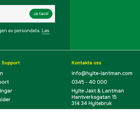
Ja tack!
ngen av persondata.
Läs
& Support
Kontakta oss
en
info@hylte-lantman.com
port
0345 - 40 000
ingar
Hylte Jakt & Lantman
Hantverksgatan 15
uider
314 34 Hyltebruk
kort