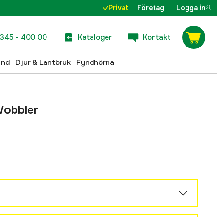
Privat
Företag
Logga in
345 - 400 00
Kataloger
Kontakt
und
Djur & Lantbruk
Fyndhörna
Wobbler