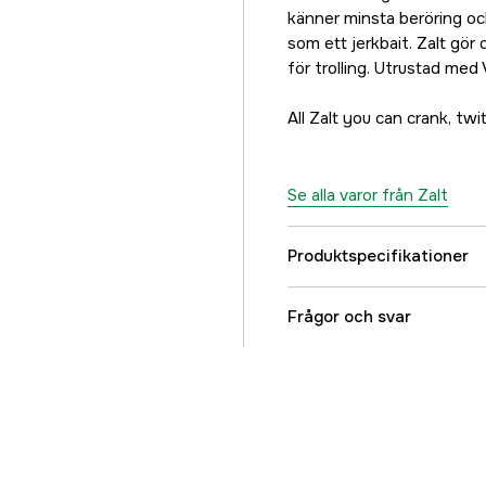
Persikan
känner minsta beröring oc
155 kr
som ett jerkbait. Zalt gör
för trolling. Utrustad me
Barracuda
169 kr
All Zalt you can crank, twit
Dragon
169 kr
Blåkrom
Se alla varor från Zalt
155 kr
Skitmört
Produktspecifikationer
155 kr
Simdjup, min
Glow Baltic Herring
Frågor och svar
155 kr
Fiskart
Blue Shimmer
155 kr
Flytegenskap
17
169 kr
Referensnummer