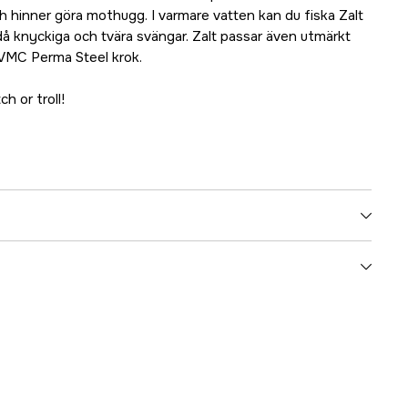
h hinner göra mothugg. I varmare vatten kan du fiska Zalt
 då knyckiga och tvära svängar. Zalt passar även utmärkt
d VMC Perma Steel krok.
ch or troll!
1 m
Gädda, Gös
Svävande
5000012937