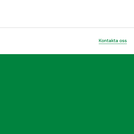
ummer
111276
7340036009848
Kontakta oss