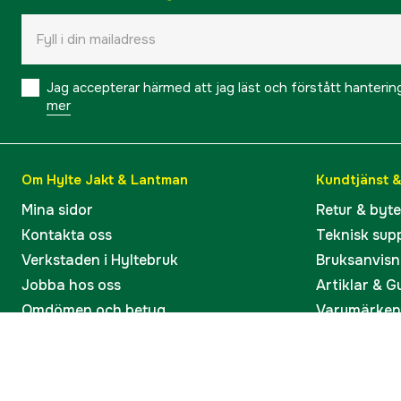
Jag accepterar härmed att jag läst och förstått hanteri
mer
Om Hylte Jakt & Lantman
Kundtjänst 
Mina sidor
Retur & byt
Kontakta oss
Teknisk sup
Verkstaden i Hyltebruk
Bruksanvisn
Jobba hos oss
Artiklar & G
Omdömen och betyg
Varumärken
Våra kataloger
Köp present
Ångra köp