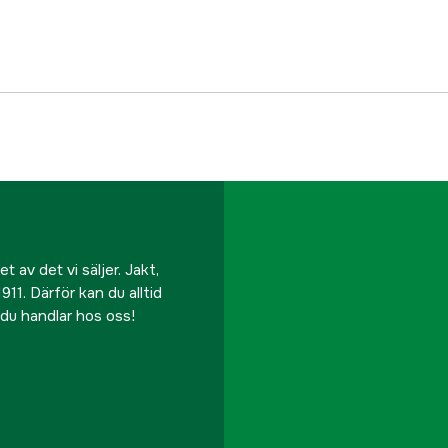
18
169 kr
Tillverkarens artikeln
Lysmasken
169 kr
EAN
Sunburst
169 kr
85
179 kr
Furan
179 kr
 av det vi säljer. Jakt,
Gäddan
911. Därför kan du alltid
179 kr
r du handlar hos oss!
Firetiger
179 kr
Tigerstripe
179 kr