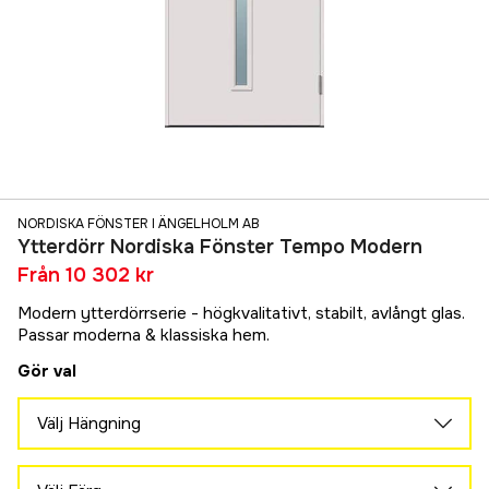
NORDISKA FÖNSTER I ÄNGELHOLM AB
Ytterdörr Nordiska Fönster Tempo Modern
Från
10 302 kr
Modern ytterdörrserie - högkvalitativt, stabilt, avlångt glas.
Passar moderna & klassiska hem.
Gör val
Välj Hängning
Vänster
10 302 kr