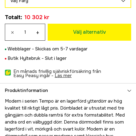
Välj Färg
Höger
Vit
10 302 kr
Totalt
:
10 302 kr
10 302 kr
Grå
×
+
11 128 kr
Välj alternativ
Svart
11 816 kr
Webblager -
Skickas om 5-7 vardagar
Butik Hyltebruk -
Slut i lager
En månads frivillig självriskförsäkring från
Easy Peasy ingår -
läs mer
Produktinformation
Modern i serien Tempo är en lagerförd ytterdörr av hög
kvalitet till riktigt lågt pris. Dörrbladet är utrustat med tre
gångjärn och dubbla ramträ för extra formstabilitet. Med
andra ord en välbyggd dörr. Denna dörrmodell finns som
lagerförd i vit, mörkgrå och svart kulör. Modern är en