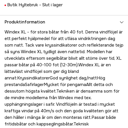
Butik Hyltebruk -
Slut i lager
Produktinformation
Windex XL - för stora båtar från 40 fot. Denna vindflöjel är
ett perfekt hjälpmedel för att utläsa vindriktningen dag
som natt. Tack vare kryssindikatorer och reflekterande tejp
så syns Windex XL tydligt även nattetid. Modellen har
utvecklats eftersom segelbåtar blivit allt större över tid, XL
passar båtar på 40-100 fot (12-30m).Windex XL är en
lättavläst vindflöjel som ger dig bland
annat:KryssindikatorerGod synlighet dag/nattHög
prestandaSafirlagerMycket för pengarnaAllt detta och
dessutom högsta kvalitet.Tekniken är densamma som för
de mindre modellerna från Windex med tex.
upphängningslager i safir. Vindflöjeln är testad i mycket
kraftiga vindar på 40m/s och den goda kvaliteten gör att
den håller i många år om den monteras rätt.Passar både
fritidsbåtar och kappseglingsbåtar.Teknisk