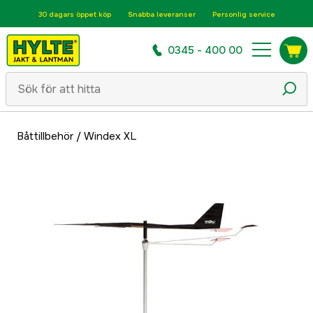
30 dagars öppet köp
Snabba leveranser
Personlig service
0345 - 400 00
Båttillbehör
/
Windex XL