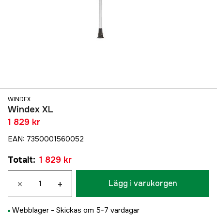
WINDEX
Windex XL
1 829 kr
EAN
:
7350001560052
Totalt
:
1 829 kr
×
+
Lägg i varukorgen
Webblager -
Skickas om 5-7 vardagar