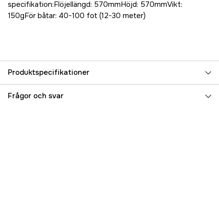
specifikation:Flöjellängd: 570mmHöjd: 570mmVikt:
150gFör båtar: 40-100 fot (12-30 meter)
Produktspecifikationer
Referensnummer
5000070287
Frågor och svar
Tillverkarens artikelnummer
930-1
EAN
7350001560052