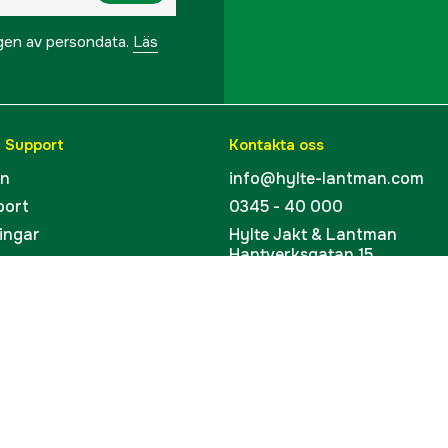
ngen av persondata.
Läs
& Support
Kontakta oss
en
info@hylte-lantman.com
port
0345 - 40 000
ingar
Hylte Jakt & Lantman
Hantverksgatan 15
uider
314 34 Hyltebruk
kort