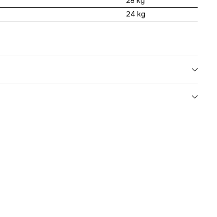
28 kg
24 kg
5000010497
ummer
4493-6
7340010305836