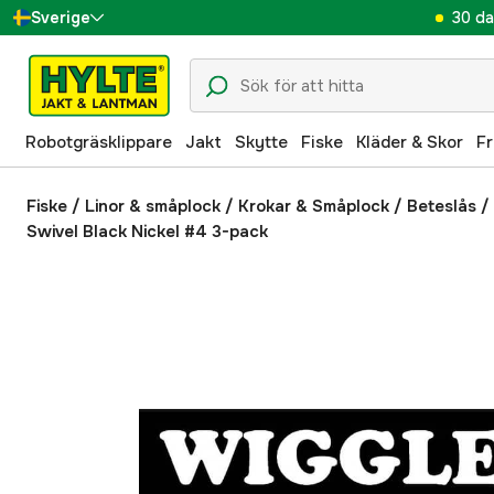
30 da
Sverige
Danmark
Suomi
Robotgräsklippare
Jakt
Skytte
Fiske
Kläder & Skor
Fr
Norge
Deutschland
Fiske
/
Linor & småplock
/
Krokar & Småplock
/
Beteslås
/
Swivel Black Nickel #4 3-pack