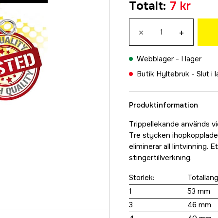
Totalt
:
7 kr
49 kr
4
×
+
49 kr
3
Webblager -
I lager
7 kr
Butik Hyltebruk -
Slut i 
1
7 kr
Produktinformation
Trippellekande används vid
Tre stycken ihopkopplade
eliminerar all lintvinning.
stingertillverkning.
Storlek:
Totalläng
1
53 mm
3
46 mm