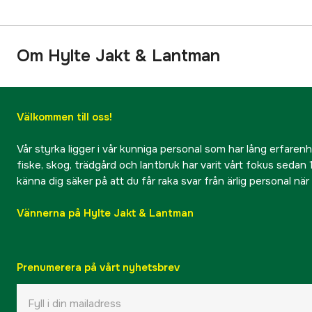
Om Hylte Jakt & Lantman
Välkommen till oss!
Vår styrka ligger i vår kunniga personal som har lång erfarenhet
fiske, skog, trädgård och lantbruk har varit vårt fokus sedan 1
känna dig säker på att du får raka svar från ärlig personal nä
Vännerna på Hylte Jakt & Lantman
Prenumerera på vårt nyhetsbrev