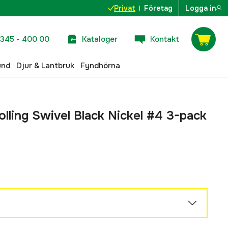
Privat
Företag
Logga in
345 - 400 00
Kataloger
Kontakt
und
Djur & Lantbruk
Fyndhörna
olling Swivel Black Nickel #4 3-pack