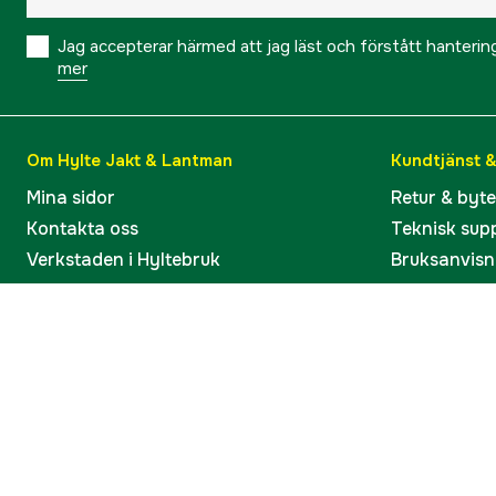
Jag accepterar härmed att jag läst och förstått hanteri
mer
Om Hylte Jakt & Lantman
Kundtjänst 
Mina sidor
Retur & byt
Kontakta oss
Teknisk sup
Verkstaden i Hyltebruk
Bruksanvisn
Jobba hos oss
Artiklar & G
Omdömen och betyg
Varumärken
Våra kataloger
Köp present
Ångra köp