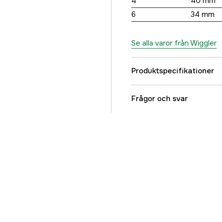
4
40 mm
6
34 mm
Se alla varor från Wiggler
Produktspecifikationer
Referensnummer
Frågor och svar
Tillverkarens artikeln
EAN