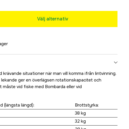
Välj alternativ
lager
 krävande situationer när man vill komma ifrån lintvinning.
 lekande ger en överlägsen rotationskapacitet och
 Ett måste vid fiske med Bombarda eller vid
d (längsta längd):
Brottstyrka:
38 kg
32 kg