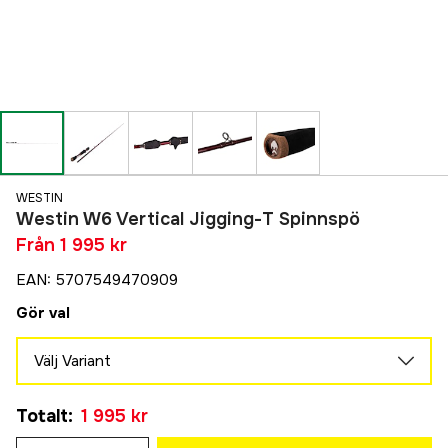
WESTIN
Westin W6 Vertical Jigging-T Spinnspö
Från
1 995 kr
EAN
:
5707549470909
Gör val
Välj Variant
6'2" 185cm M 14-28g
Totalt
:
1 995 kr
1 995 kr