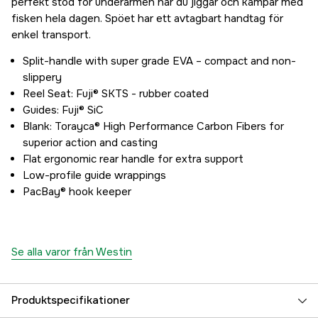
perfekt stöd för underarmen när du jiggar och kämpar med
fisken hela dagen. Spöet har ett avtagbart handtag för
enkel transport.
Split-handle with super grade EVA – compact and non-
slippery
Reel Seat: Fuji® SKTS - rubber coated
Guides: Fuji® SiC
Blank: Torayca® High Performance Carbon Fibers for
superior action and casting
Flat ergonomic rear handle for extra support
Low-profile guide wrappings
PacBay® hook keeper
Se alla varor från Westin
Produktspecifikationer