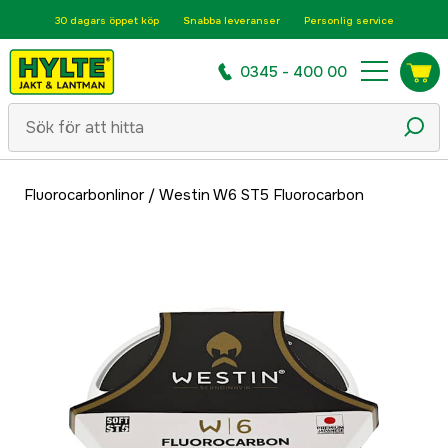
30 dagars öppet köp
Snabba leveranser
Personlig service
0345 - 400 00
Fluorocarbonlinor
/
Westin W6 ST5 Fluorocarbon