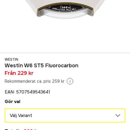
WESTIN
Westin W6 ST5 Fluorocarbon
Från
229 kr
Rekommenderat ca. pris 259 kr
i
EAN
:
5707549543641
Gör val
Välj Variant
35m 0,73mm