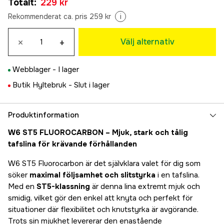
Totalt
:
229 kr
229 kr
35m 0,80mm
Rekommenderat ca. pris 259 kr
i
259 kr
×
+
Välj alternativ
Webblager -
I lager
Butik Hyltebruk -
Slut i lager
Produktinformation
W6 ST5 FLUOROCARBON – Mjuk, stark och tålig
tafslina för krävande förhållanden
W6 ST5 Fluorocarbon är det självklara valet för dig som
söker
maximal följsamhet och slitstyrka
i en tafslina.
Med en
ST5-klassning
är denna lina extremt mjuk och
smidig, vilket gör den enkel att knyta och perfekt för
situationer där flexibilitet och knutstyrka är avgörande.
Trots sin mjukhet levererar den enastående