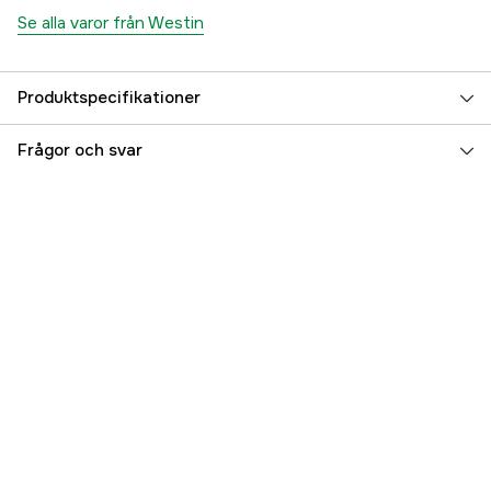
Se alla varor från Westin
Produktspecifikationer
Referensnummer
5000135549
Frågor och svar
Tillverkarens artikelnummer
L006-730-35
EAN
5707549543641