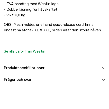
- EVA handtag med Westin logo
- Dubbel låsning för håvskaftet
- Vikt: 0,8 kg
OBS! Mesh holder, one hand quick release cord finns
endast på storlek XL & XXL, bilden visar den större håven.
Se alla varor från Westin
Produktspecifikationer
Referensnummer
5000004232
Frågor och svar
Tillverkarens artikelnummer
A47-386-L
EAN
5707549335659