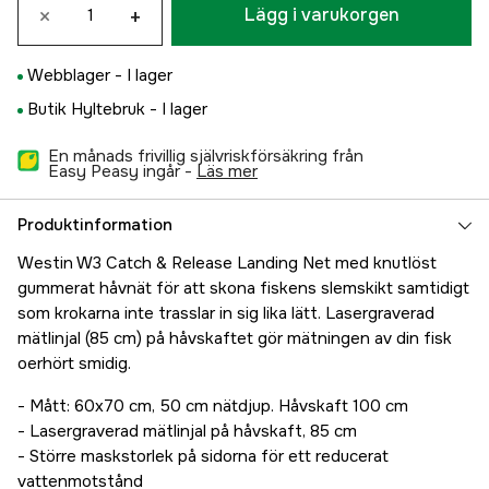
×
+
Lägg i varukorgen
Webblager -
I lager
Butik Hyltebruk -
I lager
En månads frivillig självriskförsäkring från
Easy Peasy ingår -
läs mer
Produktinformation
Westin W3 Catch & Release Landing Net med knutlöst
gummerat håvnät för att skona fiskens slemskikt samtidigt
som krokarna inte trasslar in sig lika lätt. Lasergraverad
mätlinjal (85 cm) på håvskaftet gör mätningen av din fisk
oerhört smidig.
- Mått: 60x70 cm, 50 cm nätdjup. Håvskaft 100 cm
- Lasergraverad mätlinjal på håvskaft, 85 cm
- Större maskstorlek på sidorna för ett reducerat
vattenmotstånd