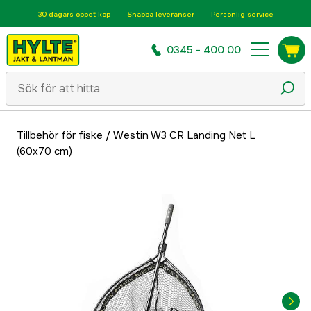
30 dagars öppet köp
Snabba leveranser
Personlig service
0345 - 400 00
Tillbehör för fiske
/
Westin W3 CR Landing Net L
(60x70 cm)