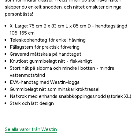
som förhindrar trassel. Precis innan du ska håva fisken
släpper du enkelt snodden, och nätet omsluter din nya
personbästa!
X-Large: 75 cm B x 83 cm L x 85 cm D - handtagslängd
105-165 cm
Teleskophandtag för enkel håvning
Fällsystem för praktisk förvaring
Graverad måttskala på handtaget
Knutlöst gummibelagt nät - fiskvänligt
Stort nät på sidorna och mindre i botten - mindre
vattenmotstånd
EVA-handtag med Westin-logga
Gummibelagt nät som minskar kroktrassel
Nätkrok med enhands snabbkopplingssnodd (storlek XL)
Stark och lätt design
Se alla varor från Westin