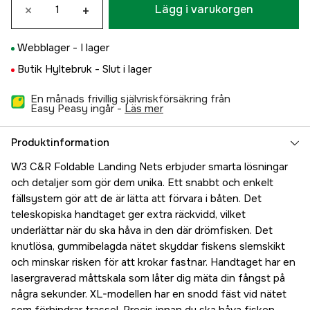
×
+
Lägg i varukorgen
Webblager -
I lager
Butik Hyltebruk -
Slut i lager
En månads frivillig självriskförsäkring från
Easy Peasy ingår -
läs mer
Produktinformation
W3 C&R Foldable Landing Nets erbjuder smarta lösningar
och detaljer som gör dem unika. Ett snabbt och enkelt
fällsystem gör att de är lätta att förvara i båten. Det
teleskopiska handtaget ger extra räckvidd, vilket
underlättar när du ska håva in den där drömfisken. Det
knutlösa, gummibelagda nätet skyddar fiskens slemskikt
och minskar risken för att krokar fastnar. Handtaget har en
lasergraverad måttskala som låter dig mäta din fångst på
några sekunder. XL-modellen har en snodd fäst vid nätet