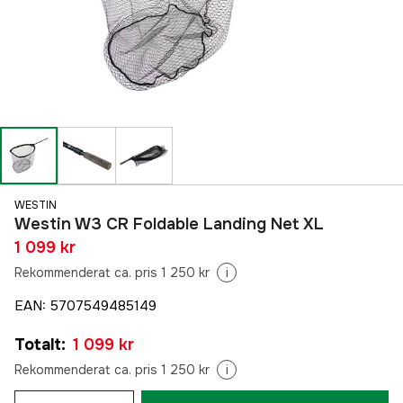
WESTIN
Westin W3 CR Foldable Landing Net XL
1 099 kr
Rekommenderat ca. pris 1 250 kr
i
EAN
:
5707549485149
Totalt
:
1 099 kr
Rekommenderat ca. pris 1 250 kr
i