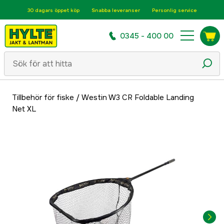
30 dagars öppet köp
Snabba leveranser
Personlig service
0345 - 400 00
Tillbehör för fiske
/
Westin W3 CR Foldable Landing
Net XL