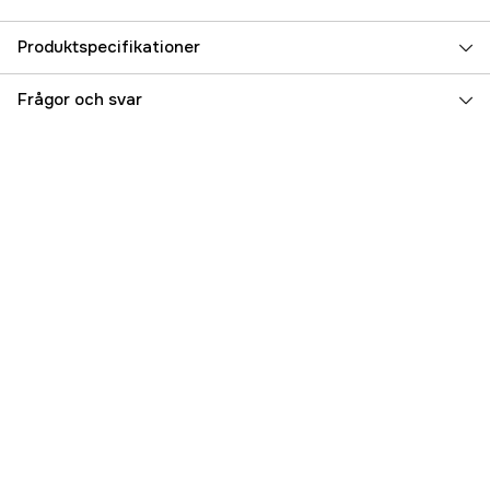
Produktspecifikationer
Referensnummer
5000049230
Frågor och svar
Tillverkarens artikelnummer
A125-386-XL
EAN
5707549485149