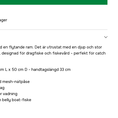
lager
ed en flytande ram. Det är utrustat med en djup och stor
esignad för dragfiske och fiskevård – perfekt för catch
cm L x 50 cm D - handtagslängd 33 cm
ad mesh-nätpåse
tag
r vadning
h belly boat-fiske