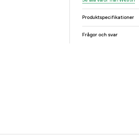
Se alla varor från Westin
Produktspecifikationer
Referensnummer
Frågor och svar
Tillverkarens artikeln
EAN