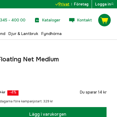
Privat
Företag
Logga in
345 - 400 00
Kataloger
Kontakt
und
Djur & Lantbruk
Fyndhörna
loating Net Medium
 kr
Du sparar
14 kr
-
4
%
0 dagarna före kampanjstart:
329 kr
Lägg i varukorgen