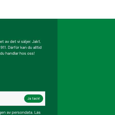
 av det vi säljer. Jakt,
911. Därför kan du alltid
r du handlar hos oss!
Ja tack!
ngen av persondata.
Läs