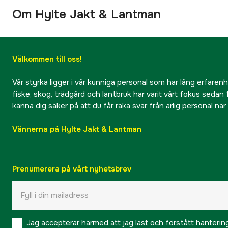
Om Hylte Jakt & Lantman
Välkommen till oss!
Vår styrka ligger i vår kunniga personal som har lång erfarenhet
fiske, skog, trädgård och lantbruk har varit vårt fokus sedan 1
känna dig säker på att du får raka svar från ärlig personal nä
Vännerna på Hylte Jakt & Lantman
Prenumerera på vårt nyhetsbrev
Jag accepterar härmed att jag läst och förstått hanteri