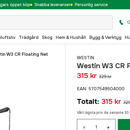
gars öppet köp
Snabba leveranser
Personlig service
0
iluftsliv
Trädgård
Skog
Hem & Hushåll
Bygg & Verktyg
H
in W3 CR Floating Net
WESTIN
Westin W3 CR F
315 kr
329 kr
EAN
:
5707549504000
Totalt
:
315 kr
329
Vårt lägsta pris de senaste 3
×
+