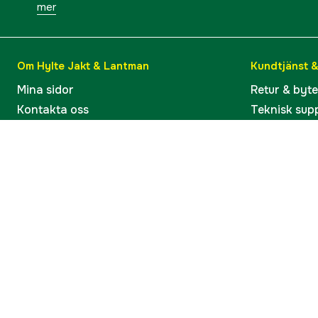
mer
Om Hylte Jakt & Lantman
Kundtjänst 
Mina sidor
Retur & byt
Kontakta oss
Teknisk sup
Verkstaden i Hyltebruk
Bruksanvisn
Jobba hos oss
Artiklar & G
Omdömen och betyg
Varumärken
Våra kataloger
Köp present
Ångra köp