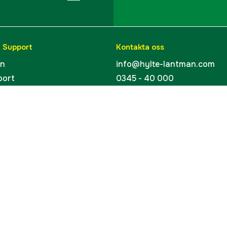
& Support
Kontakta oss
en
info@hylte-lantman.com
port
0345 - 40 000
ingar
Hylte Jakt & Lantman
Hantverksgatan 15
uider
314 34 Hyltebruk
kort