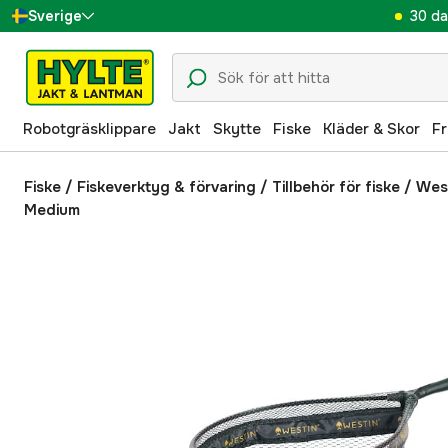
30 da
Sverige
Danmark
Suomi
Robotgräsklippare
Jakt
Skytte
Fiske
Kläder & Skor
Fr
Norge
Deutschland
Fiske
/
Fiskeverktyg & förvaring
/
Tillbehör för fiske
/
West
Medium