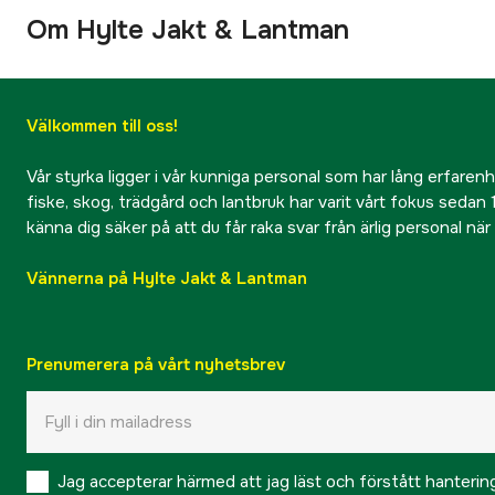
Om Hylte Jakt & Lantman
Välkommen till oss!
Vår styrka ligger i vår kunniga personal som har lång erfarenhet
fiske, skog, trädgård och lantbruk har varit vårt fokus sedan 1
känna dig säker på att du får raka svar från ärlig personal nä
Vännerna på Hylte Jakt & Lantman
Prenumerera på vårt nyhetsbrev
Jag accepterar härmed att jag läst och förstått hanteri