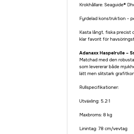
Krokhållare: Seaguide® Dh
Fyrdelad konstruktion – pe
Kasta långt, fiska precist 
klar favorit för havsöringst
Adanaxx Haspelrulle – Sm
Matchad med den robusta o
som levererar både mjukhet
lätt men slitstark grafitkon
Rullspecifikationer:
Utväxling: 5.2:1
Maxbroms: 8 kg
Linintag: 78 cm/vevtag