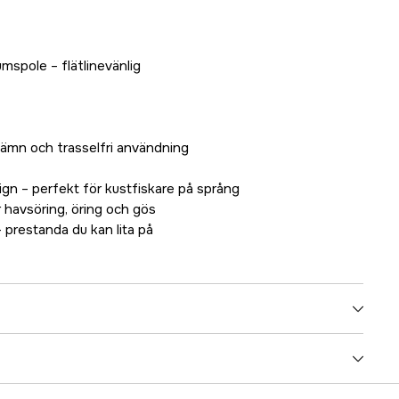
mspole – flätlinevänlig
 jämn och trasselfri användning
gn – perfekt för kustfiskare på språng
 havsöring, öring och gös
restanda du kan lita på
5000083853