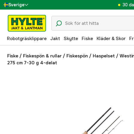
30 da
Sverige
Danmark
Suomi
Robotgräsklippare
Jakt
Skytte
Fiske
Kläder & Skor
Fr
Norge
Deutschland
Fiske
/
Fiskespön & rullar
/
Fiskespön
/
Haspelset
/
Westi
275 cm 7-30 g 4-delat