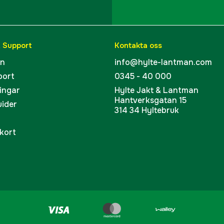
& Support
Kontakta oss
en
info@hylte-lantman.com
port
0345 - 40 000
ingar
Hylte Jakt & Lantman
Hantverksgatan 15
uider
314 34 Hyltebruk
kort