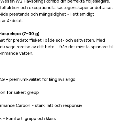
e Westin W2 Havsöringskombo din perfekta följeslagare.
ull aktion och exceptionella kastegenskaper är detta set
 både prestanda och mångsidighet – i ett smidigt
 är 4-delat.
Haspelspö (7–30 g)
at för predatorfisket i både söt- och saltvatten. Med
du varje rörelse av ditt bete – från det minsta spinnare till
römmande vatten.
 – premiumkvalitet för lång livslängd
ion för säkert grepp
rmance Carbon – stark, lätt och responsiv
k – komfort, grepp och klass