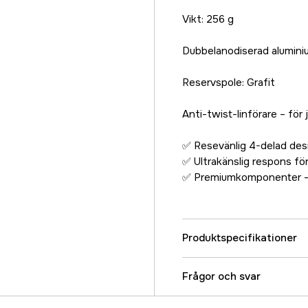
Vikt: 256 g
Dubbelanodiserad aluminiu
Reservspole: Grafit
Anti-twist-linförare – för
✅ Resevänlig 4-delad desi
✅ Ultrakänslig respons för
✅ Premiumkomponenter – p
Produktspecifikationer
Referensnummer
Frågor och svar