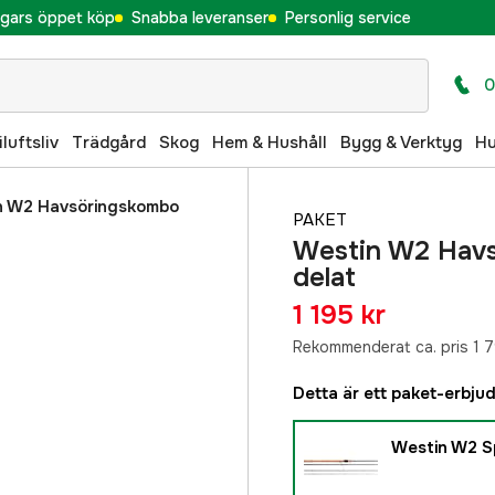
gars öppet köp
Snabba leveranser
Personlig service
0
iluftsliv
Trädgård
Skog
Hem & Hushåll
Bygg & Verktyg
H
n W2 Havsöringskombo
PAKET
Westin W2 Havs
delat
1 195 kr
Rekommenderat ca. pris 1 7
Detta är ett paket-erbju
Westin W2 S