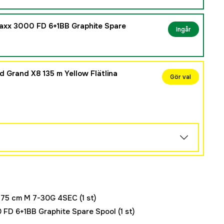
naxx 3000 FD 6+1BB Graphite Spare
Ingår
d Grand X8 135 m Yellow Flätlina
Gör val
Tillfälligt slut
275 cm M 7-30G 4SEC
(1 st)
 FD 6+1BB Graphite Spare Spool
(1 st)