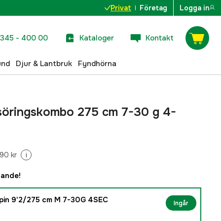
Privat
Företag
Logga in
345 - 400 00
Kataloger
Kontakt
und
Djur & Lantbruk
Fyndhörna
öringskombo 275 cm 7-30 g 4-
90 kr
i
dande!
pin 9'2/275 cm M 7-30G 4SEC
Ingår