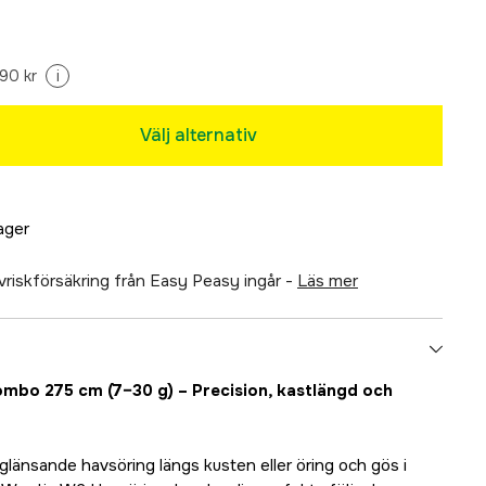
Tillfälligt slut
90 kr
i
Tillfälligt slut
Välj alternativ
Tillfälligt slut
lager
Tillfälligt slut
älvriskförsäkring från Easy Peasy ingår -
läs mer
mbo 275 cm (7–30 g) – Precision, kastlängd och
Tillfälligt slut
glänsande havsöring längs kusten eller öring och gös i