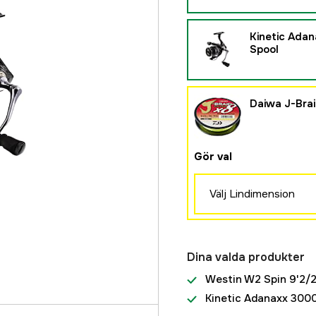
Kinetic Ada
Spool
Daiwa J-Brai
Gör val
Välj Lindimension
0,06 mm
249 kr
Dina valda produkter
0,10 mm
Westin W2 Spin 9'2/
249 kr
Kinetic Adanaxx 3000
0,13 mm