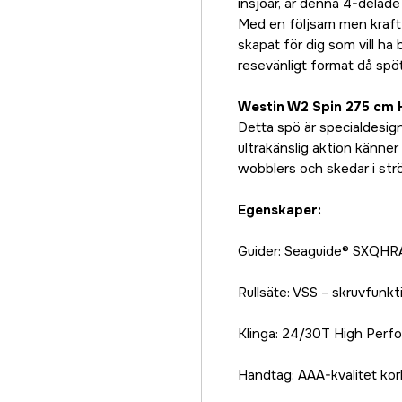
insjöar, är denna 4-delad
Med en följsam men kraftf
skapat för dig som vill ha
resevänligt format då spöt
Westin W2 Spin 275 cm 
Detta spö är specialdesign
ultrakänslig aktion känner 
wobblers och skedar i st
Egenskaper:
Guider: Seaguide® SXQHRAG
Rullsäte: VSS – skruvfunkt
Klinga: 24/30T High Perfo
Handtag: AAA-kvalitet kor