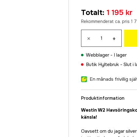
249 kr
Totalt
:
1 195 kr
0,16 mm
249 kr
Rekommenderat ca. pris 1 7
0,18 mm
249 kr
×
+
0,20 mm
249 kr
Webblager -
I lager
0,22 mm
Butik Hyltebruk -
Slut i 
249 kr
En månads frivillig sj
0,24 mm
249 kr
0,28 mm
Produktinformation
249 kr
Westin W2 Havsöringsko
0,35 mm
känsla!
249 kr
Oavsett om du jagar silver