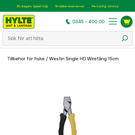
30 dagars öppet köp
Snabba leveranser
Personlig service
0345 - 400 00
Tillbehör för fiske
/
Westin Single HD Wiretång 15cm