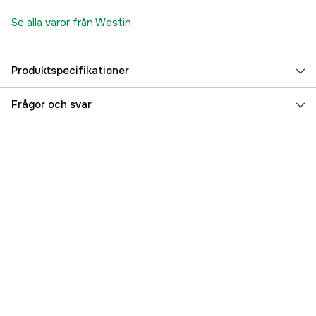
Se alla varor från Westin
Produktspecifikationer
Referensnummer
5000096886
Frågor och svar
Tillverkarens artikelnummer
H014-627-021
EAN
5707549502716