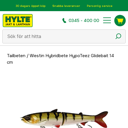
30 dagars öppet köp
Snabba leveranser
Personlig service
0345 - 400 00
Tailbeten
/
Westin Hybridbete HypoTeez Glidebait 14
cm