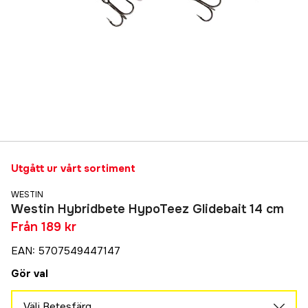
Utgått ur vårt sortiment
WESTIN
Westin Hybridbete HypoTeez Glidebait 14 cm
Från
189 kr
EAN
:
5707549447147
Gör val
Välj Betesfärg