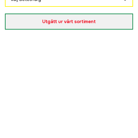
Smelt
Slutsåld
189 kr
Utgått ur vårt sortiment
Rainbow Trout
Slutsåld
209 kr