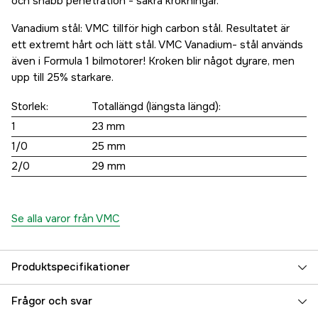
och snabb penetration - säkra krokningar.
Vanadium stål: VMC tillför high carbon stål. Resultatet är
ett extremt hårt och lätt stål. VMC Vanadium- stål används
även i Formula 1 bilmotorer! Kroken blir något dyrare, men
upp till 25% starkare.
Storlek:
Totallängd (längsta längd):
1
23 mm
1/0
25 mm
2/0
29 mm
Se alla varor från VMC
Produktspecifikationer
Referensnummer
5000005536
Frågor och svar