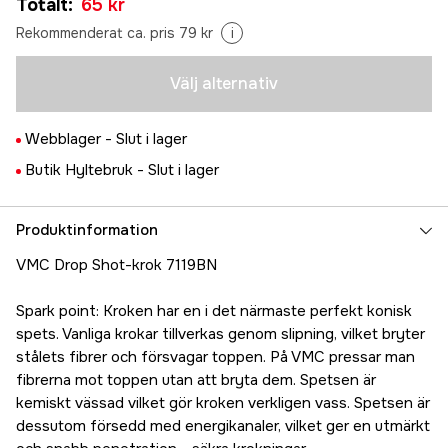
Totalt
:
65 kr
65 kr
1/0
Rekommenderat ca. pris 79 kr
i
Tillfälligt slut
65 kr
2/0
Välj alternativ
Tillfälligt slut
65 kr
Webblager -
Slut i lager
Butik Hyltebruk -
Slut i lager
Produktinformation
VMC Drop Shot-krok 7119BN
Spark point: Kroken har en i det närmaste perfekt konisk
spets. Vanliga krokar tillverkas genom slipning, vilket bryter
stålets fibrer och försvagar toppen. På VMC pressar man
fibrerna mot toppen utan att bryta dem. Spetsen är
kemiskt vässad vilket gör kroken verkligen vass. Spetsen är
dessutom försedd med energikanaler, vilket ger en utmärkt