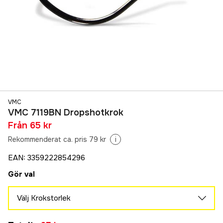
VMC
VMC 7119BN Dropshotkrok
Från
65 kr
Rekommenderat ca. pris 79 kr
i
EAN
:
3359222854296
Gör val
Välj Krokstorlek
1
Tillfälligt slut