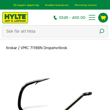
30 dagars öppet köp
Snabba leveranser
Personlig service
0345 - 400 00
Krokar
/
VMC 7119BN Dropshotkrok