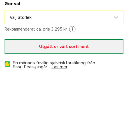
Gör val
Välj Storlek
48
Rekommenderat ca. pris 3 295 kr
i
Slutsåld
2 290 kr
50
Slutsåld
Utgått ur vårt sortiment
2 290 kr
52
Slutsåld
2 290 kr
En månads frivillig självriskförsäkring från
54
Easy Peasy ingår -
läs mer
Slutsåld
2 290 kr
56
Slutsåld
2 290 kr
58
Slutsåld
2 290 kr
60
Slutsåld
2 290 kr