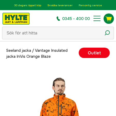
30 dagars öppet köp
Snabba leveranser
Personlig service
0345 - 400 00
Seeland jacka
/
Vantage Insulated
Outlet
jacka InVis Orange Blaze