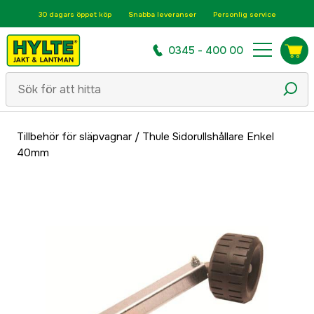
30 dagars öppet köp
Snabba leveranser
Personlig service
0345 - 400 00
Tillbehör för släpvagnar
/
Thule Sidorullshållare Enkel
40mm