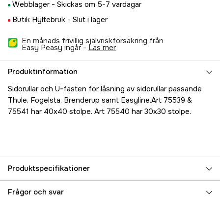
Webblager -
Skickas om 5-7 vardagar
Butik Hyltebruk -
Slut i lager
En månads frivillig självriskförsäkring från
Easy Peasy ingår -
läs mer
Produktinformation
Sidorullar och U-fästen för låsning av sidorullar passande
Thule, Fogelsta, Brenderup samt Easyline.Art 75539 &
75541 har 40x40 stolpe. Art 75540 har 30x30 stolpe.
Produktspecifikationer
Referensnummer
5000023538
Frågor och svar
Tillverkarens artikelnummer
304129