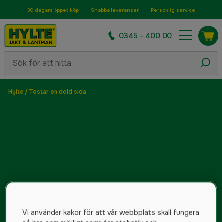
30 dagars öppet köp
Snabba leveranser
Personlig service
0345 - 400 00
Hylte
/
Testar en dold sida
Vi använder kakor för att vår webbplats skall fungera