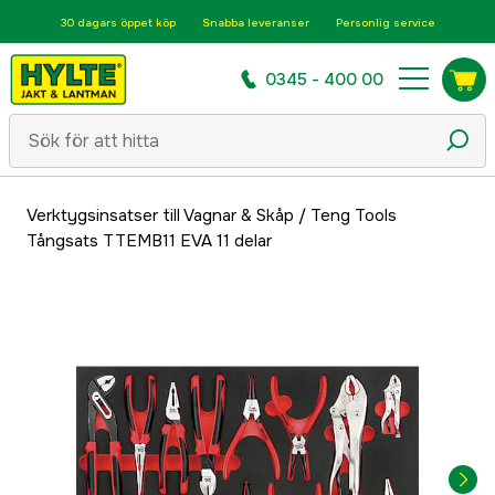
30 dagars öppet köp
Snabba leveranser
Personlig service
0345 - 400 00
Verktygsinsatser till Vagnar & Skåp
/
Teng Tools
Tångsats TTEMB11 EVA 11 delar