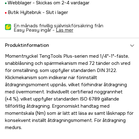
Webblager -
Skickas om 2-4 vardagar
Butik Hyltebruk -
Slut i lager
En månads frivillig självriskförsäkring från
Easy Peasy ingår -
läs mer
Produktinformation
Momentnyckel TengTools Plus-serien med 1/4"-1"-fäste,
snabblåsning och spärrmekanism med 72 tänder och vred
för omställning, som uppfyller standarden DIN 3122.
Klickmekanism som indikerar när förinställt
åtdragningsmoment uppnås, vilket förhindrar åtdragning
med övermoment. Individuellt certifierad noggrannhet
(±4 %), vilket uppfyller standarden ISO 6789 gällande
tillförlitlig åtdragning. Ergonomiskt handtag med
momentskala (Nm) som är lätt att läsa av samt låsknapp för
konsekvent inställt åtdragningsmoment. För åtdragning
medurs.