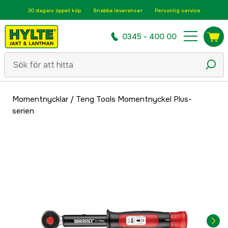
30 dagars öppet köp
Snabba leveranser
Personlig service
0345 - 400 00
Momentnycklar
/
Teng Tools Momentnyckel Plus-
serien