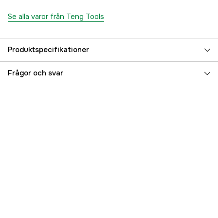
Se alla varor från Teng Tools
Produktspecifikationer
Referensnummer
1000854437
Frågor och svar
Tillverkarens artikelnummer
237700075
EAN
5020385033993