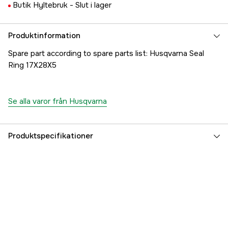
Butik Hyltebruk -
Slut i lager
Produktinformation
Spare part according to spare parts list: Husqvarna Seal
Ring 17X28X5
Se alla varor från Husqvarna
Produktspecifikationer
Referensnummer
1000178220
Tillverkarens artikelnummer
5032602-05
EAN
7391883095911