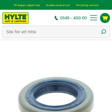
30 dagars öppet köp
Snabba leveranser
Personlig service
0345 - 400 00