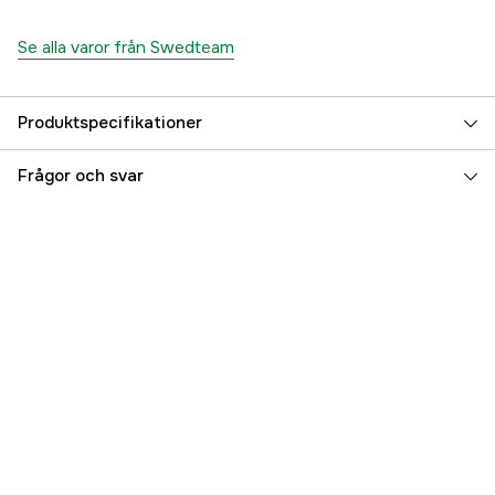
Se alla varor från Swedteam
Produktspecifikationer
Size
Onesize
Frågor och svar
Färgton
Grön
Dam/Herr
Herr
Referensnummer
3000037399
Tillverkarens artikelnummer
100165407539
EAN
7330144030155