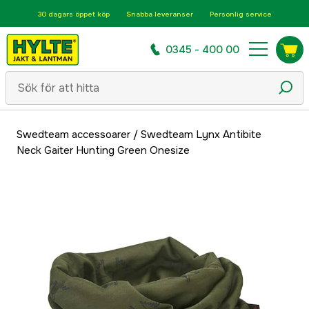
30 dagars öppet köp
Snabba leveranser
Personlig service
0345 - 400 00
Swedteam accessoarer
/
Swedteam Lynx Antibite
Neck Gaiter Hunting Green Onesize