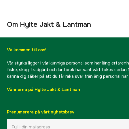
Om Hylte Jakt & Lantman
Välkommen till oss!
Vår styrka ligger i vår kunniga personal som har lång erfarenhet
fiske, skog, trädgård och lantbruk har varit vårt fokus sedan 1
känna dig säker på att du får raka svar från ärlig personal nä
Vännerna på Hylte Jakt & Lantman
Prenumerera på vårt nyhetsbrev