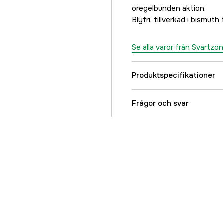
oregelbunden aktion.
Blyfri, tillverkad i bismut
Se alla varor från Svartzo
Produktspecifikationer
Referensnummer
Frågor och svar
Tillverkarens artikeln
EAN