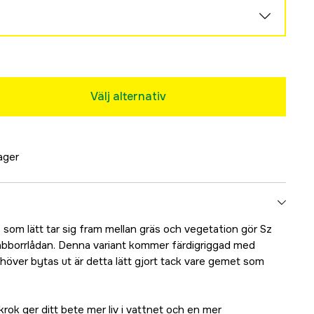
Tillfälligt slut
Tillfälligt slut
Välj alternativ
lager
 som lätt tar sig fram mellan gräs och vegetation gör Sz
 abborrlådan. Denna variant kommer färdigriggad med
över bytas ut är detta lätt gjort tack vare gemet som
ok ger ditt bete mer liv i vattnet och en mer