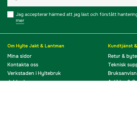
Jag accepterar härmed att jag läst och förstått hanteri
mer
Om Hylte Jakt & Lantman
Kundtjänst 
Mina sidor
Retur & byt
Kontakta oss
Teknisk sup
Verkstaden i Hyltebruk
Bruksanvisn
Jobba hos oss
Artiklar & G
Omdömen och betyg
Varumärken
Våra kataloger
Köp present
Ångra köp