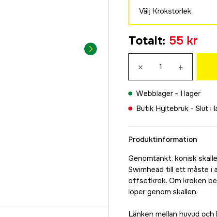
59 kr
Välj Krokstorlek
15 g
2/0
69 kr
Totalt
:
55 kr
59 kr
5 g
3/0
55 kr
×
+
55 kr
4/0
Webblager -
I lager
55 kr
Butik Hyltebruk -
Slut i 
Produktinformation
Genomtänkt, konisk skalle
Swimhead till ett måste i
offsetkrok. Om kroken beh
löper genom skallen.
Länken mellan huvud och kr