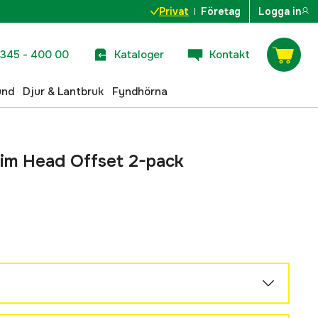
Privat
Företag
Logga in
345 - 400 00
Kataloger
Kontakt
und
Djur & Lantbruk
Fyndhörna
im Head Offset 2-pack