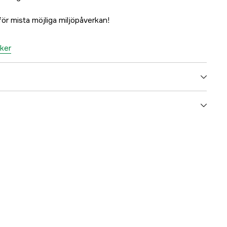
h för mista möjliga miljöpåverkan!
nker
5000036623
ummer
113601
7340031017022