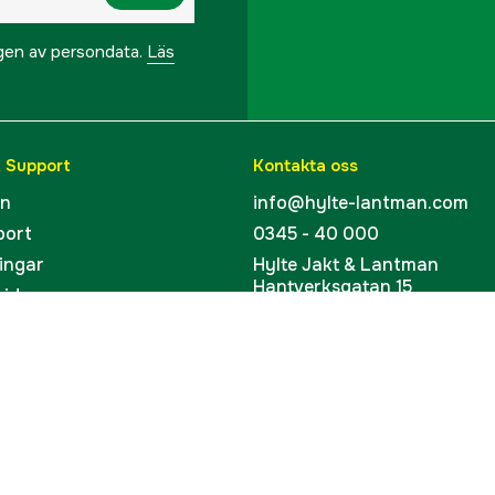
ngen av persondata.
Läs
& Support
Kontakta oss
en
info@hylte-lantman.com
port
0345 - 40 000
ingar
Hylte Jakt & Lantman
Hantverksgatan 15
uider
314 34 Hyltebruk
kort