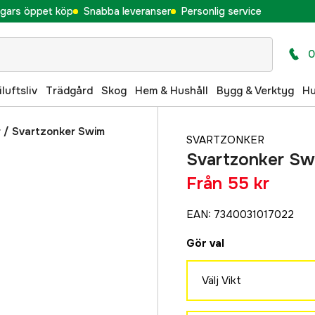
gars öppet köp
Snabba leveranser
Personlig service
0
iluftsliv
Trädgård
Skog
Hem & Hushåll
Bygg & Verktyg
H
r
/
Svartzonker Swim
SVARTZONKER
Svartzonker Sw
Från
55 kr
EAN
:
7340031017022
Gör val
Välj Vikt
10 g