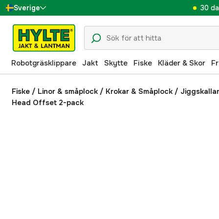
30 da
Sverige
Danmark
Suomi
Robotgräsklippare
Jakt
Skytte
Fiske
Kläder & Skor
Fr
Norge
Deutschland
Fiske
/
Linor & småplock
/
Krokar & Småplock
/
Jiggskalla
Head Offset 2-pack