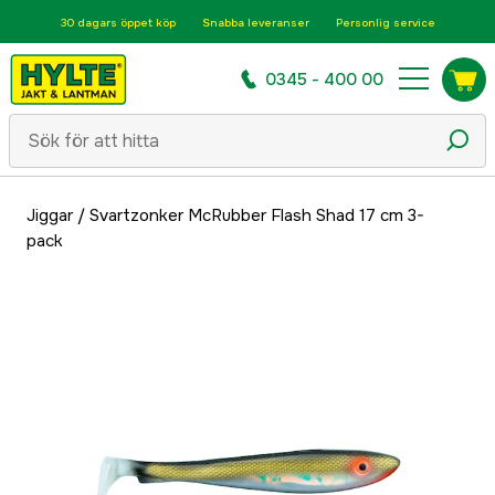
30 dagars öppet köp
Snabba leveranser
Personlig service
0345 - 400 00
Jiggar
/
Svartzonker McRubber Flash Shad 17 cm 3-
pack