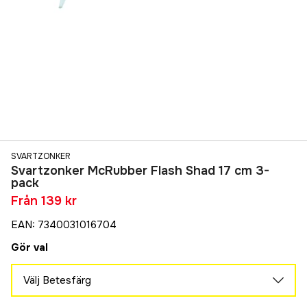
SVARTZONKER
Svartzonker McRubber Flash Shad 17 cm 3-
pack
Från
139 kr
EAN
:
7340031016704
Gör val
Välj Betesfärg
Black Back Motoroil