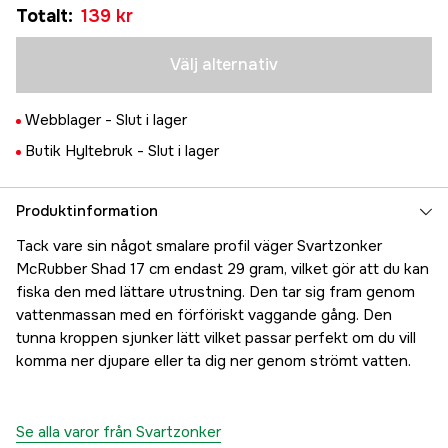
Tillfälligt slut
Totalt
:
139 kr
139 kr
Baby Pike
Tillfälligt slut
139 kr
Välj alternativ
Green Sunshine
Tillfälligt slut
139 kr
Webblager -
Slut i lager
Butik Hyltebruk -
Slut i lager
Produktinformation
Tack vare sin något smalare profil väger Svartzonker
McRubber Shad 17 cm endast 29 gram, vilket gör att du kan
fiska den med lättare utrustning. Den tar sig fram genom
vattenmassan med en förföriskt vaggande gång. Den
tunna kroppen sjunker lätt vilket passar perfekt om du vill
komma ner djupare eller ta dig ner genom strömt vatten.
Se alla varor från Svartzonker